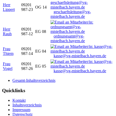
Herr
09201
OG 14
Lippert
987-23
geschaeftsleitung@vg-
mistelbach.bayern.de
Herr
09201
EG 08
Rauh
987-12
ordnungsamt@vg-
mistelbach.bayern.de
Frau
09201
EG 04
Thiem
987-14
kasse@vg-mistelbach.bayern.de
Frau
09201
EG 05
Vogel
987-26
kasse@vg-mistelbach.bayern.de
Gesamt-Inhaltsverzeichnis
Quicklinks
Kontakt
Inhaltsverzeichnis
Impressum
Datenschutz