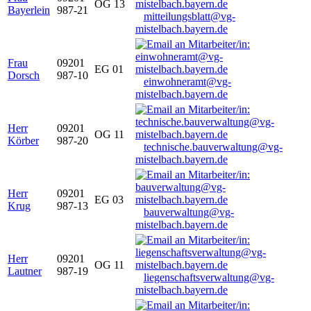
OG 13
Bayerlein
987-21
mitteilungsblatt@vg-
mistelbach.bayern.de
Frau
09201
EG 01
Dorsch
987-10
einwohneramt@vg-
mistelbach.bayern.de
Herr
09201
OG 11
Körber
987-20
technische.bauverwaltung@vg-
mistelbach.bayern.de
Herr
09201
EG 03
Krug
987-13
bauverwaltung@vg-
mistelbach.bayern.de
Herr
09201
OG 11
Lautner
987-19
liegenschaftsverwaltung@vg-
mistelbach.bayern.de