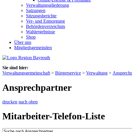
Verwaltungsgliederung
Satzungen
Sitzungsberichte
Ver- und Entsorgung
Behördenverzeichnis
Wahlergebnisse
Shop
Über uns
Mitgliedsgemeinden
Sie sind hier:
Verwaltungsgemeinschaft
>
Bürgerservice
>
Verwaltung
>
Ansprechp
Ansprechpartner
drucken
nach oben
Mitarbeiter-Telefon-Liste