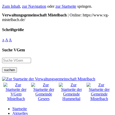
Zum Inhalt
,
zur Navigation
oder
zur Startseite
springen.
Verwaltungsgemeinschaft Mistelbach
| Online: https://www.vg-
mistelbach.de/
Schriftgröße
A
A
A
Suche VGem
suchen
Startseite
Aktuelles