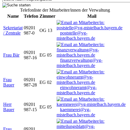
Telefonliste der Mitarbeiter/innen der Verwaltung
Name
Telefon
Zimmer
Mail
Sekretariat
09201
OG 13
/ Zentrale
987-0
poststelle@vg-
mistelbach.bayern.de
09201
Frau Bär
EG 05
987-16
finanzverwaltung@vg-
mistelbach.bayern.de
Frau
09201
EG 02
Bauer
987-28
einwohneramt@vg-
mistelbach.bayern.de
Herr
09201
EG 05
Bauer
987-15
kaemmerei@vg-
mistelbach.bayern.de
Frau
09201