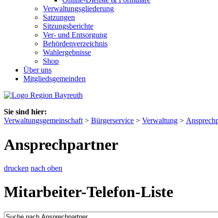
Verwaltungsgliederung
Satzungen
Sitzungsberichte
Ver- und Entsorgung
Behördenverzeichnis
Wahlergebnisse
Shop
Über uns
Mitgliedsgemeinden
Sie sind hier:
Verwaltungsgemeinschaft
>
Bürgerservice
>
Verwaltung
>
Ansprechp
Ansprechpartner
drucken
nach oben
Mitarbeiter-Telefon-Liste