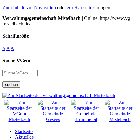
Zum Inhalt
,
zur Navigation
oder
zur Startseite
springen.
Verwaltungsgemeinschaft Mistelbach
| Online: https://www.vg-
mistelbach.de/
Schriftgröße
A
A
A
Suche VGem
suchen
Startseite
Aktuelles