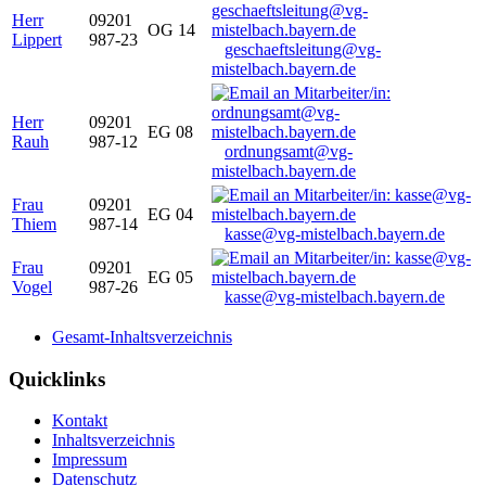
Herr
09201
OG 14
Lippert
987-23
geschaeftsleitung@vg-
mistelbach.bayern.de
Herr
09201
EG 08
Rauh
987-12
ordnungsamt@vg-
mistelbach.bayern.de
Frau
09201
EG 04
Thiem
987-14
kasse@vg-mistelbach.bayern.de
Frau
09201
EG 05
Vogel
987-26
kasse@vg-mistelbach.bayern.de
Gesamt-Inhaltsverzeichnis
Quicklinks
Kontakt
Inhaltsverzeichnis
Impressum
Datenschutz