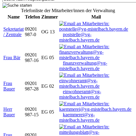
Telefonliste der Mitarbeiter/innen der Verwaltung
Name
Telefon
Zimmer
Mail
Sekretariat
09201
OG 13
/ Zentrale
987-0
poststelle@vg-
mistelbach.bayern.de
09201
Frau Bär
EG 05
987-16
finanzverwaltung@vg-
mistelbach.bayern.de
Frau
09201
EG 02
Bauer
987-28
einwohneramt@vg-
mistelbach.bayern.de
Herr
09201
EG 05
Bauer
987-15
kaemmerei@vg-
mistelbach.bayern.de
Frau
09201