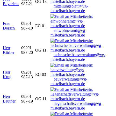
OG 13
Bayerlein
987-21
mitteilungsblatt@vg-
mistelbach.bayern.de
Frau
09201
EG 01
Dorsch
987-10
einwohneramt@vg-
mistelbach.bayern.de
Herr
09201
OG 11
Körber
987-20
technische.bauverwaltung@vg-
mistelbach.bayern.de
Herr
09201
EG 03
Krug
987-13
bauverwaltung@vg-
mistelbach.bayern.de
Herr
09201
OG 11
Lautner
987-19
liegenschaftsverwaltung@vg-
mistelbach.bayern.de