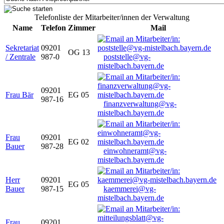
Telefonliste der Mitarbeiter/innen der Verwaltung
Name
Telefon
Zimmer
Mail
Sekretariat
09201
OG 13
/ Zentrale
987-0
poststelle@vg-
mistelbach.bayern.de
09201
Frau Bär
EG 05
987-16
finanzverwaltung@vg-
mistelbach.bayern.de
Frau
09201
EG 02
Bauer
987-28
einwohneramt@vg-
mistelbach.bayern.de
Herr
09201
EG 05
Bauer
987-15
kaemmerei@vg-
mistelbach.bayern.de
Frau
09201