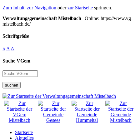
Zum Inhalt
,
zur Navigation
oder
zur Startseite
springen.
Verwaltungsgemeinschaft Mistelbach
| Online: https://www.vg-
mistelbach.de/
Schriftgröße
A
A
A
Suche VGem
suchen
Startseite
Aktuelles