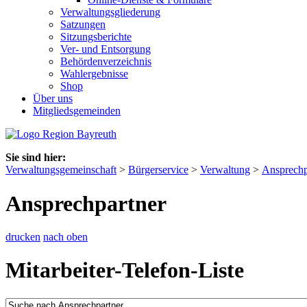
Verwaltungsgliederung
Satzungen
Sitzungsberichte
Ver- und Entsorgung
Behördenverzeichnis
Wahlergebnisse
Shop
Über uns
Mitgliedsgemeinden
Sie sind hier:
Verwaltungsgemeinschaft
>
Bürgerservice
>
Verwaltung
>
Ansprechp
Ansprechpartner
drucken
nach oben
Mitarbeiter-Telefon-Liste