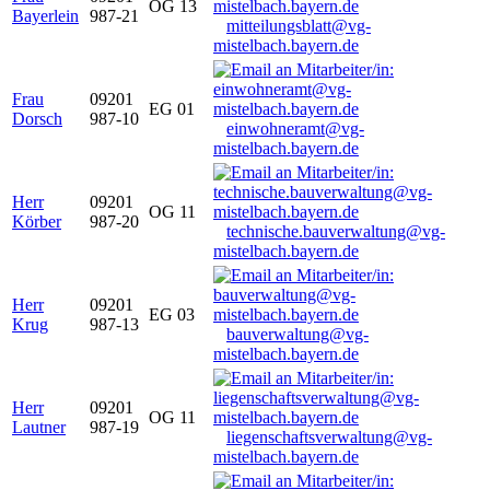
OG 13
Bayerlein
987-21
mitteilungsblatt@vg-
mistelbach.bayern.de
Frau
09201
EG 01
Dorsch
987-10
einwohneramt@vg-
mistelbach.bayern.de
Herr
09201
OG 11
Körber
987-20
technische.bauverwaltung@vg-
mistelbach.bayern.de
Herr
09201
EG 03
Krug
987-13
bauverwaltung@vg-
mistelbach.bayern.de
Herr
09201
OG 11
Lautner
987-19
liegenschaftsverwaltung@vg-
mistelbach.bayern.de