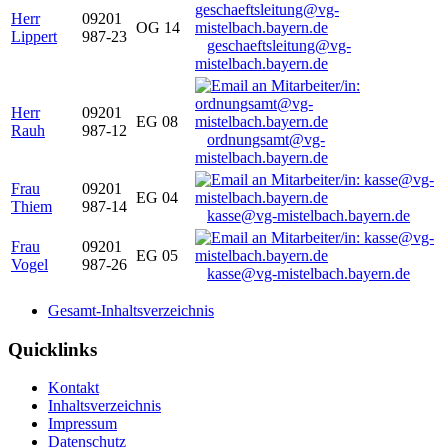
Herr
09201
OG 14
Lippert
987-23
geschaeftsleitung@vg-
mistelbach.bayern.de
Herr
09201
EG 08
Rauh
987-12
ordnungsamt@vg-
mistelbach.bayern.de
Frau
09201
EG 04
Thiem
987-14
kasse@vg-mistelbach.bayern.de
Frau
09201
EG 05
Vogel
987-26
kasse@vg-mistelbach.bayern.de
Gesamt-Inhaltsverzeichnis
Quicklinks
Kontakt
Inhaltsverzeichnis
Impressum
Datenschutz