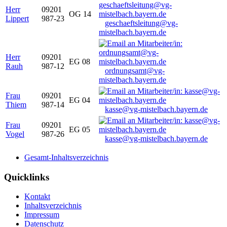
Herr
09201
OG 14
Lippert
987-23
geschaeftsleitung@vg-
mistelbach.bayern.de
Herr
09201
EG 08
Rauh
987-12
ordnungsamt@vg-
mistelbach.bayern.de
Frau
09201
EG 04
Thiem
987-14
kasse@vg-mistelbach.bayern.de
Frau
09201
EG 05
Vogel
987-26
kasse@vg-mistelbach.bayern.de
Gesamt-Inhaltsverzeichnis
Quicklinks
Kontakt
Inhaltsverzeichnis
Impressum
Datenschutz