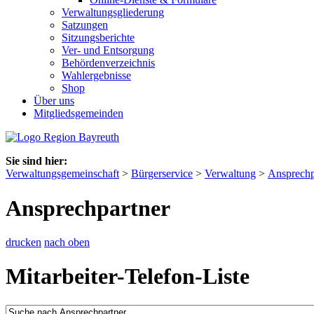
Verwaltungsgliederung
Satzungen
Sitzungsberichte
Ver- und Entsorgung
Behördenverzeichnis
Wahlergebnisse
Shop
Über uns
Mitgliedsgemeinden
Sie sind hier:
Verwaltungsgemeinschaft
>
Bürgerservice
>
Verwaltung
>
Ansprechp
Ansprechpartner
drucken
nach oben
Mitarbeiter-Telefon-Liste