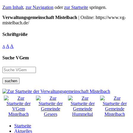
Zum Inhalt
,
zur Navigation
oder
zur Startseite
springen.
Verwaltungsgemeinschaft Mistelbach
| Online: https://www.vg-
mistelbach.de/
Schriftgröße
A
A
A
Suche VGem
suchen
Startseite
Aktuelles