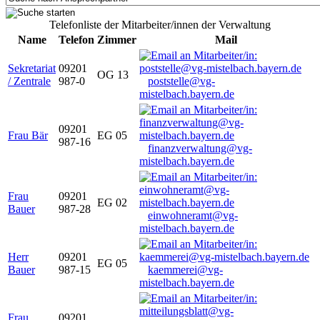
Telefonliste der Mitarbeiter/innen der Verwaltung
Name
Telefon
Zimmer
Mail
Sekretariat
09201
OG 13
/ Zentrale
987-0
poststelle@vg-
mistelbach.bayern.de
09201
Frau Bär
EG 05
987-16
finanzverwaltung@vg-
mistelbach.bayern.de
Frau
09201
EG 02
Bauer
987-28
einwohneramt@vg-
mistelbach.bayern.de
Herr
09201
EG 05
Bauer
987-15
kaemmerei@vg-
mistelbach.bayern.de
Frau
09201