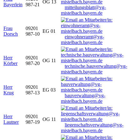
OG 13
Bayerlein
987-21
mitteilungsblatt@vg-
mistelbach.bayern.de
Frau
09201
EG 01
Dorsch
987-10
einwohneramt@vg-
mistelbach.bayern.de
Herr
09201
OG 11
Körber
987-20
technische.bauverwaltung@vg-
mistelbach.bayern.de
Herr
09201
EG 03
Krug
987-13
bauverwaltung@vg-
mistelbach.bayern.de
Herr
09201
OG 11
Lautner
987-19
liegenschaftsverwaltung@vg-
mistelbach.bayern.de