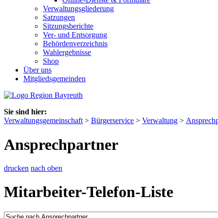
Verwaltungsgliederung
Satzungen
Sitzungsberichte
Ver- und Entsorgung
Behördenverzeichnis
Wahlergebnisse
Shop
Über uns
Mitgliedsgemeinden
Sie sind hier:
Verwaltungsgemeinschaft
>
Bürgerservice
>
Verwaltung
>
Ansprechp
Ansprechpartner
drucken
nach oben
Mitarbeiter-Telefon-Liste