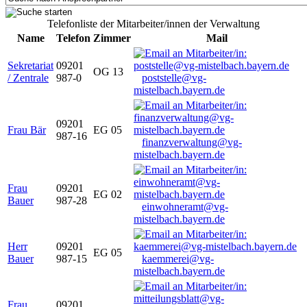
Telefonliste der Mitarbeiter/innen der Verwaltung
Name
Telefon
Zimmer
Mail
Sekretariat
09201
OG 13
/ Zentrale
987-0
poststelle@vg-
mistelbach.bayern.de
09201
Frau Bär
EG 05
987-16
finanzverwaltung@vg-
mistelbach.bayern.de
Frau
09201
EG 02
Bauer
987-28
einwohneramt@vg-
mistelbach.bayern.de
Herr
09201
EG 05
Bauer
987-15
kaemmerei@vg-
mistelbach.bayern.de
Frau
09201