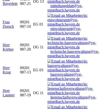
OG 13
Bayerlein
987-21
mitteilungsblatt@vg-
mistelbach.bayern.de
Frau
09201
EG 01
Dorsch
987-10
einwohneramt@vg-
mistelbach.bayern.de
Herr
09201
OG 11
Körber
987-20
technische.bauverwaltung@vg-
mistelbach.bayern.de
Herr
09201
EG 03
Krug
987-13
bauverwaltung@vg-
mistelbach.bayern.de
Herr
09201
OG 11
Lautner
987-19
liegenschaftsverwaltung@vg-
mistelbach.bayern.de