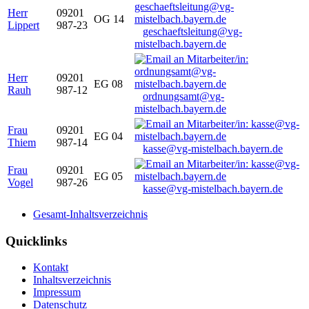
Herr
09201
OG 14
Lippert
987-23
geschaeftsleitung@vg-
mistelbach.bayern.de
Herr
09201
EG 08
Rauh
987-12
ordnungsamt@vg-
mistelbach.bayern.de
Frau
09201
EG 04
Thiem
987-14
kasse@vg-mistelbach.bayern.de
Frau
09201
EG 05
Vogel
987-26
kasse@vg-mistelbach.bayern.de
Gesamt-Inhaltsverzeichnis
Quicklinks
Kontakt
Inhaltsverzeichnis
Impressum
Datenschutz