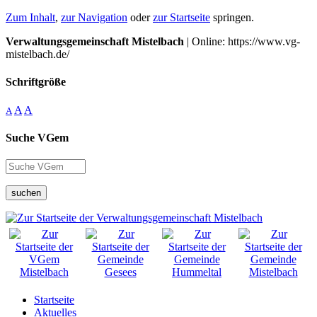
Zum Inhalt
,
zur Navigation
oder
zur Startseite
springen.
Verwaltungsgemeinschaft Mistelbach
| Online: https://www.vg-
mistelbach.de/
Schriftgröße
A
A
A
Suche VGem
suchen
Startseite
Aktuelles