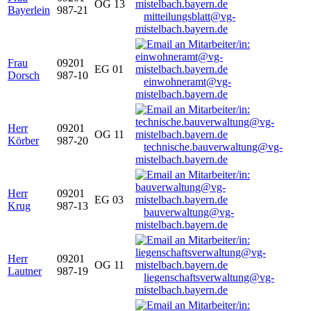
OG 13
Bayerlein
987-21
mitteilungsblatt@vg-
mistelbach.bayern.de
Frau
09201
EG 01
Dorsch
987-10
einwohneramt@vg-
mistelbach.bayern.de
Herr
09201
OG 11
Körber
987-20
technische.bauverwaltung@vg-
mistelbach.bayern.de
Herr
09201
EG 03
Krug
987-13
bauverwaltung@vg-
mistelbach.bayern.de
Herr
09201
OG 11
Lautner
987-19
liegenschaftsverwaltung@vg-
mistelbach.bayern.de