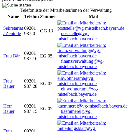
Telefonliste der Mitarbeiter/innen der Verwaltung
Name
Telefon
Zimmer
Mail
Sekretariat
09201
OG 13
/ Zentrale
987-0
poststelle@vg-
mistelbach.bayern.de
09201
Frau Bär
EG 05
987-16
finanzverwaltung@vg-
mistelbach.bayern.de
Frau
09201
EG 02
Bauer
987-28
einwohneramt@vg-
mistelbach.bayern.de
Herr
09201
EG 05
Bauer
987-15
kaemmerei@vg-
mistelbach.bayern.de
Frau
09201