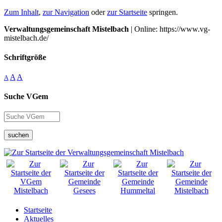
Zum Inhalt
,
zur Navigation
oder
zur Startseite
springen.
Verwaltungsgemeinschaft Mistelbach
| Online: https://www.vg-
mistelbach.de/
Schriftgröße
A
A
A
Suche VGem
suchen
Startseite
Aktuelles