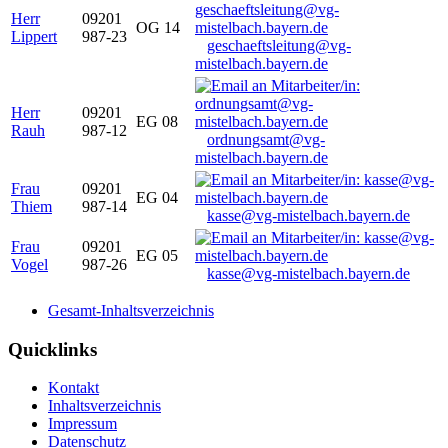
Herr
09201
OG 14
Lippert
987-23
geschaeftsleitung@vg-
mistelbach.bayern.de
Herr
09201
EG 08
Rauh
987-12
ordnungsamt@vg-
mistelbach.bayern.de
Frau
09201
EG 04
Thiem
987-14
kasse@vg-mistelbach.bayern.de
Frau
09201
EG 05
Vogel
987-26
kasse@vg-mistelbach.bayern.de
Gesamt-Inhaltsverzeichnis
Quicklinks
Kontakt
Inhaltsverzeichnis
Impressum
Datenschutz