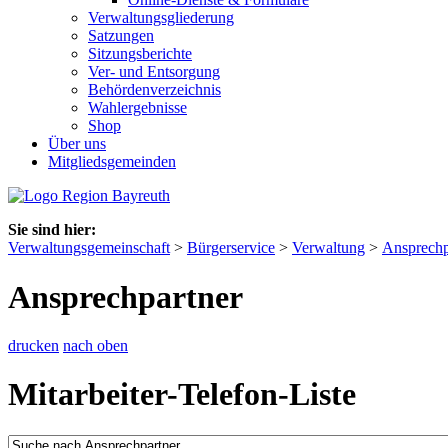
Verwaltungsgliederung
Satzungen
Sitzungsberichte
Ver- und Entsorgung
Behördenverzeichnis
Wahlergebnisse
Shop
Über uns
Mitgliedsgemeinden
Sie sind hier:
Verwaltungsgemeinschaft
>
Bürgerservice
>
Verwaltung
>
Ansprechp
Ansprechpartner
drucken
nach oben
Mitarbeiter-Telefon-Liste