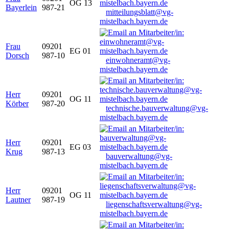
OG 13
Bayerlein
987-21
mitteilungsblatt@vg-
mistelbach.bayern.de
Frau
09201
EG 01
Dorsch
987-10
einwohneramt@vg-
mistelbach.bayern.de
Herr
09201
OG 11
Körber
987-20
technische.bauverwaltung@vg-
mistelbach.bayern.de
Herr
09201
EG 03
Krug
987-13
bauverwaltung@vg-
mistelbach.bayern.de
Herr
09201
OG 11
Lautner
987-19
liegenschaftsverwaltung@vg-
mistelbach.bayern.de