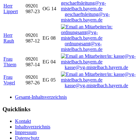
Herr
09201
OG 14
Lippert
987-23
geschaeftsleitung@vg-
mistelbach.bayern.de
Herr
09201
EG 08
Rauh
987-12
ordnungsamt@vg-
mistelbach.bayern.de
Frau
09201
EG 04
Thiem
987-14
kasse@vg-mistelbach.bayern.de
Frau
09201
EG 05
Vogel
987-26
kasse@vg-mistelbach.bayern.de
Gesamt-Inhaltsverzeichnis
Quicklinks
Kontakt
Inhaltsverzeichnis
Impressum
Datenschutz