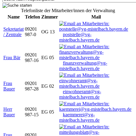
Telefonliste der Mitarbeiter/innen der Verwaltung
Name
Telefon
Zimmer
Mail
Sekretariat
09201
OG 13
/ Zentrale
987-0
poststelle@vg-
mistelbach.bayern.de
09201
Frau Bär
EG 05
987-16
finanzverwaltung@vg-
mistelbach.bayern.de
Frau
09201
EG 02
Bauer
987-28
einwohneramt@vg-
mistelbach.bayern.de
Herr
09201
EG 05
Bauer
987-15
kaemmerei@vg-
mistelbach.bayern.de
Frau
09201