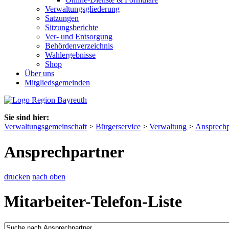
Verwaltungsgliederung
Satzungen
Sitzungsberichte
Ver- und Entsorgung
Behördenverzeichnis
Wahlergebnisse
Shop
Über uns
Mitgliedsgemeinden
Sie sind hier:
Verwaltungsgemeinschaft
>
Bürgerservice
>
Verwaltung
>
Ansprechp
Ansprechpartner
drucken
nach oben
Mitarbeiter-Telefon-Liste