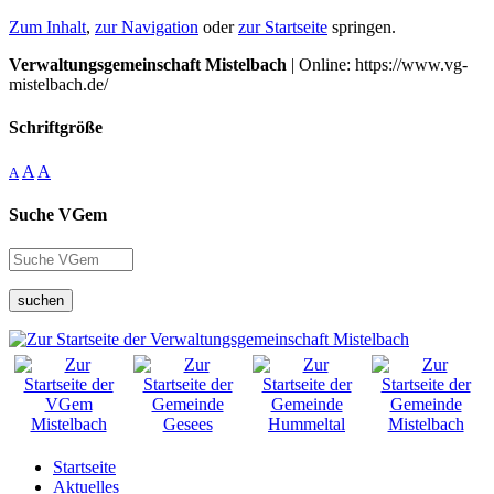
Zum Inhalt
,
zur Navigation
oder
zur Startseite
springen.
Verwaltungsgemeinschaft Mistelbach
| Online: https://www.vg-
mistelbach.de/
Schriftgröße
A
A
A
Suche VGem
suchen
Startseite
Aktuelles