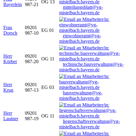
OG 13
Bayerlein
987-21
mitteilungsblatt@vg-
mistelbach.bayern.de
Frau
09201
EG 01
Dorsch
987-10
einwohneramt@vg-
mistelbach.bayern.de
Herr
09201
OG 11
Körber
987-20
technische.bauverwaltung@vg-
mistelbach.bayern.de
Herr
09201
EG 03
Krug
987-13
bauverwaltung@vg-
mistelbach.bayern.de
Herr
09201
OG 11
Lautner
987-19
liegenschaftsverwaltung@vg-
mistelbach.bayern.de