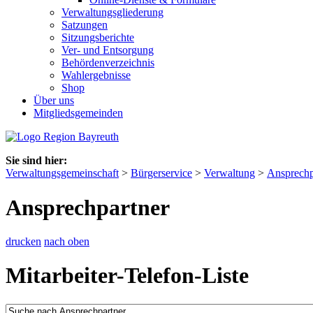
Verwaltungsgliederung
Satzungen
Sitzungsberichte
Ver- und Entsorgung
Behördenverzeichnis
Wahlergebnisse
Shop
Über uns
Mitgliedsgemeinden
Sie sind hier:
Verwaltungsgemeinschaft
>
Bürgerservice
>
Verwaltung
>
Ansprechp
Ansprechpartner
drucken
nach oben
Mitarbeiter-Telefon-Liste