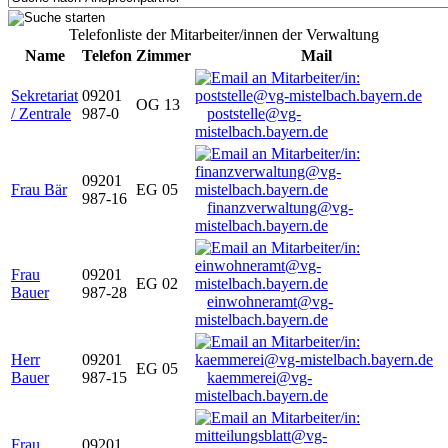
Telefonliste der Mitarbeiter/innen der Verwaltung
Name
Telefon
Zimmer
Mail
Sekretariat
09201
OG 13
/ Zentrale
987-0
poststelle@vg-
mistelbach.bayern.de
09201
Frau Bär
EG 05
987-16
finanzverwaltung@vg-
mistelbach.bayern.de
Frau
09201
EG 02
Bauer
987-28
einwohneramt@vg-
mistelbach.bayern.de
Herr
09201
EG 05
Bauer
987-15
kaemmerei@vg-
mistelbach.bayern.de
Frau
09201