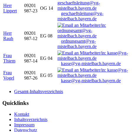
Herr
09201
OG 14
Lippert
987-23
geschaeftsleitung@vg-
mistelbach.bayern.de
Herr
09201
EG 08
Rauh
987-12
ordnungsamt@vg-
mistelbach.bayern.de
Frau
09201
EG 04
Thiem
987-14
kasse@vg-mistelbach.bayern.de
Frau
09201
EG 05
Vogel
987-26
kasse@vg-mistelbach.bayern.de
Gesamt-Inhaltsverzeichnis
Quicklinks
Kontakt
Inhaltsverzeichnis
Impressum
Datenschutz