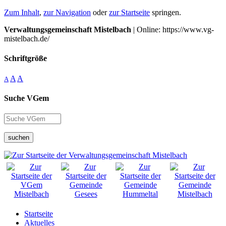
Zum Inhalt
,
zur Navigation
oder
zur Startseite
springen.
Verwaltungsgemeinschaft Mistelbach
| Online: https://www.vg-
mistelbach.de/
Schriftgröße
A
A
A
Suche VGem
suchen
Startseite
Aktuelles