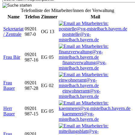
Telefonliste der Mitarbeiter/innen der Verwaltung
Name
Telefon
Zimmer
Mail
Sekretariat
09201
OG 13
/ Zentrale
987-0
poststelle@vg-
mistelbach.bayern.de
09201
Frau Bär
EG 05
987-16
finanzverwaltung@vg-
mistelbach.bayern.de
Frau
09201
EG 02
Bauer
987-28
einwohneramt@vg-
mistelbach.bayern.de
Herr
09201
EG 05
Bauer
987-15
kaemmerei@vg-
mistelbach.bayern.de
Frau
09201