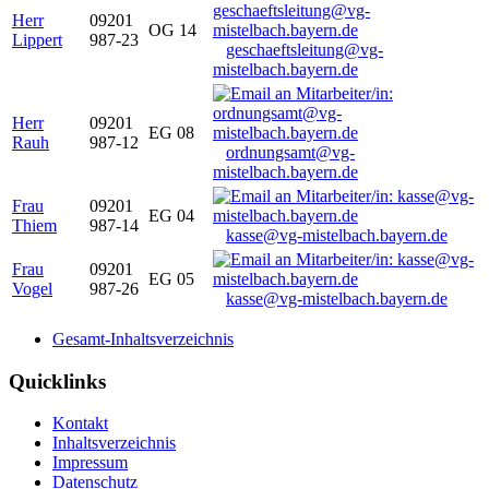
Herr
09201
OG 14
Lippert
987-23
geschaeftsleitung@vg-
mistelbach.bayern.de
Herr
09201
EG 08
Rauh
987-12
ordnungsamt@vg-
mistelbach.bayern.de
Frau
09201
EG 04
Thiem
987-14
kasse@vg-mistelbach.bayern.de
Frau
09201
EG 05
Vogel
987-26
kasse@vg-mistelbach.bayern.de
Gesamt-Inhaltsverzeichnis
Quicklinks
Kontakt
Inhaltsverzeichnis
Impressum
Datenschutz