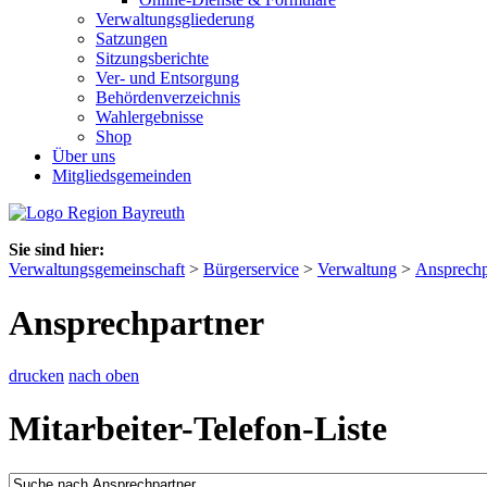
Verwaltungsgliederung
Satzungen
Sitzungsberichte
Ver- und Entsorgung
Behördenverzeichnis
Wahlergebnisse
Shop
Über uns
Mitgliedsgemeinden
Sie sind hier:
Verwaltungsgemeinschaft
>
Bürgerservice
>
Verwaltung
>
Ansprechp
Ansprechpartner
drucken
nach oben
Mitarbeiter-Telefon-Liste