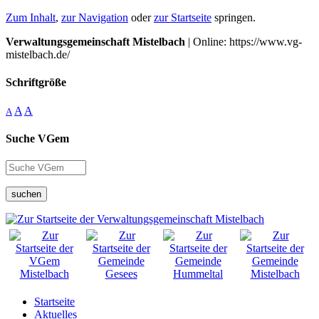
Zum Inhalt
,
zur Navigation
oder
zur Startseite
springen.
Verwaltungsgemeinschaft Mistelbach
| Online: https://www.vg-
mistelbach.de/
Schriftgröße
A
A
A
Suche VGem
suchen
Startseite
Aktuelles