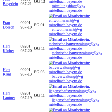
OG 13
Bayerlein
987-21
mitteilungsblatt@vg-
mistelbach.bayern.de
Frau
09201
EG 01
Dorsch
987-10
einwohneramt@vg-
mistelbach.bayern.de
Herr
09201
OG 11
Körber
987-20
technische.bauverwaltung@vg-
mistelbach.bayern.de
Herr
09201
EG 03
Krug
987-13
bauverwaltung@vg-
mistelbach.bayern.de
Herr
09201
OG 11
Lautner
987-19
liegenschaftsverwaltung@vg-
mistelbach.bayern.de