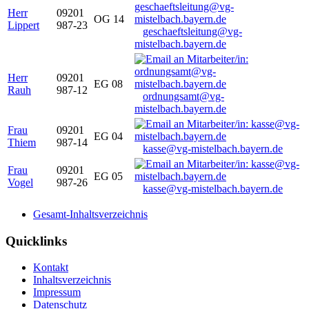
Herr
09201
OG 14
Lippert
987-23
geschaeftsleitung@vg-
mistelbach.bayern.de
Herr
09201
EG 08
Rauh
987-12
ordnungsamt@vg-
mistelbach.bayern.de
Frau
09201
EG 04
Thiem
987-14
kasse@vg-mistelbach.bayern.de
Frau
09201
EG 05
Vogel
987-26
kasse@vg-mistelbach.bayern.de
Gesamt-Inhaltsverzeichnis
Quicklinks
Kontakt
Inhaltsverzeichnis
Impressum
Datenschutz