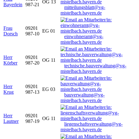
OG 13
Bayerlein
987-21
mitteilungsblatt@vg-
mistelbach.bayern.de
Frau
09201
EG 01
Dorsch
987-10
einwohneramt@vg-
mistelbach.bayern.de
Herr
09201
OG 11
Körber
987-20
technische.bauverwaltung@vg-
mistelbach.bayern.de
Herr
09201
EG 03
Krug
987-13
bauverwaltung@vg-
mistelbach.bayern.de
Herr
09201
OG 11
Lautner
987-19
liegenschaftsverwaltung@vg-
mistelbach.bayern.de