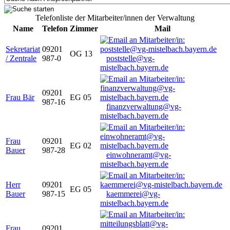
Telefonliste der Mitarbeiter/innen der Verwaltung
Name
Telefon
Zimmer
Mail
Sekretariat
09201
OG 13
/ Zentrale
987-0
poststelle@vg-
mistelbach.bayern.de
09201
Frau Bär
EG 05
987-16
finanzverwaltung@vg-
mistelbach.bayern.de
Frau
09201
EG 02
Bauer
987-28
einwohneramt@vg-
mistelbach.bayern.de
Herr
09201
EG 05
Bauer
987-15
kaemmerei@vg-
mistelbach.bayern.de
Frau
09201