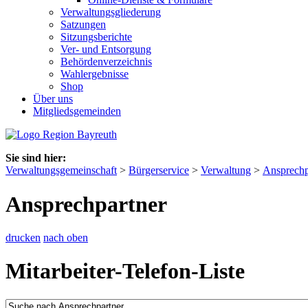
Verwaltungsgliederung
Satzungen
Sitzungsberichte
Ver- und Entsorgung
Behördenverzeichnis
Wahlergebnisse
Shop
Über uns
Mitgliedsgemeinden
Sie sind hier:
Verwaltungsgemeinschaft
>
Bürgerservice
>
Verwaltung
>
Ansprechp
Ansprechpartner
drucken
nach oben
Mitarbeiter-Telefon-Liste