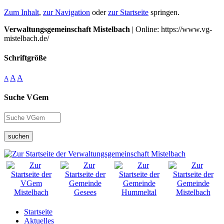
Zum Inhalt
,
zur Navigation
oder
zur Startseite
springen.
Verwaltungsgemeinschaft Mistelbach
| Online: https://www.vg-
mistelbach.de/
Schriftgröße
A
A
A
Suche VGem
suchen
Startseite
Aktuelles