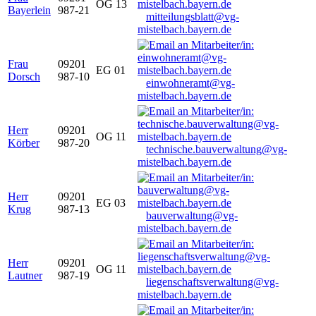
OG 13
Bayerlein
987-21
mitteilungsblatt@vg-
mistelbach.bayern.de
Frau
09201
EG 01
Dorsch
987-10
einwohneramt@vg-
mistelbach.bayern.de
Herr
09201
OG 11
Körber
987-20
technische.bauverwaltung@vg-
mistelbach.bayern.de
Herr
09201
EG 03
Krug
987-13
bauverwaltung@vg-
mistelbach.bayern.de
Herr
09201
OG 11
Lautner
987-19
liegenschaftsverwaltung@vg-
mistelbach.bayern.de