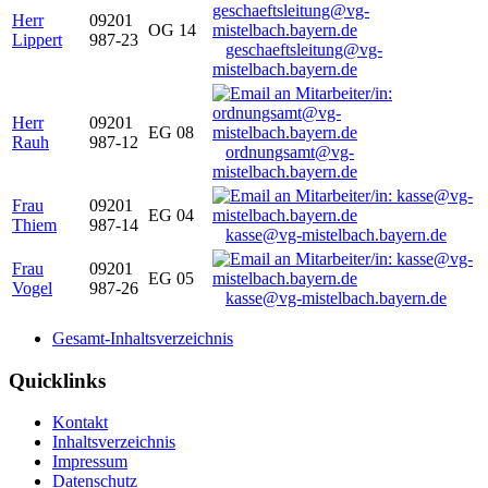
Herr
09201
OG 14
Lippert
987-23
geschaeftsleitung@vg-
mistelbach.bayern.de
Herr
09201
EG 08
Rauh
987-12
ordnungsamt@vg-
mistelbach.bayern.de
Frau
09201
EG 04
Thiem
987-14
kasse@vg-mistelbach.bayern.de
Frau
09201
EG 05
Vogel
987-26
kasse@vg-mistelbach.bayern.de
Gesamt-Inhaltsverzeichnis
Quicklinks
Kontakt
Inhaltsverzeichnis
Impressum
Datenschutz