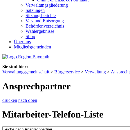
Verwaltungsgliederung
Satzungen
Sitzungsberichte
Ver- und Entsorgung
Behördenverzeichnis
Wahlergebnisse
Shop
Über uns
Mitgliedsgemeinden
Sie sind hier:
Verwaltungsgemeinschaft
>
Bürgerservice
>
Verwaltung
>
Ansprechp
Ansprechpartner
drucken
nach oben
Mitarbeiter-Telefon-Liste