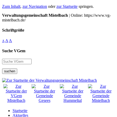
Zum Inhalt
,
zur Navigation
oder
zur Startseite
springen.
Verwaltungsgemeinschaft Mistelbach
| Online: https://www.vg-
mistelbach.de/
Schriftgröße
A
A
A
Suche VGem
suchen
Startseite
Aktuelles