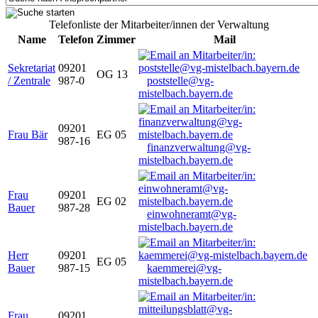
Telefonliste der Mitarbeiter/innen der Verwaltung
Name
Telefon
Zimmer
Mail
Sekretariat
09201
OG 13
/ Zentrale
987-0
poststelle@vg-
mistelbach.bayern.de
09201
Frau Bär
EG 05
987-16
finanzverwaltung@vg-
mistelbach.bayern.de
Frau
09201
EG 02
Bauer
987-28
einwohneramt@vg-
mistelbach.bayern.de
Herr
09201
EG 05
Bauer
987-15
kaemmerei@vg-
mistelbach.bayern.de
Frau
09201