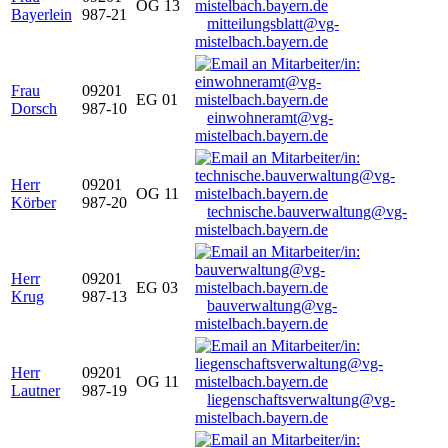
OG 13
Bayerlein
987-21
mitteilungsblatt@vg-
mistelbach.bayern.de
Frau
09201
EG 01
Dorsch
987-10
einwohneramt@vg-
mistelbach.bayern.de
Herr
09201
OG 11
Körber
987-20
technische.bauverwaltung@vg-
mistelbach.bayern.de
Herr
09201
EG 03
Krug
987-13
bauverwaltung@vg-
mistelbach.bayern.de
Herr
09201
OG 11
Lautner
987-19
liegenschaftsverwaltung@vg-
mistelbach.bayern.de