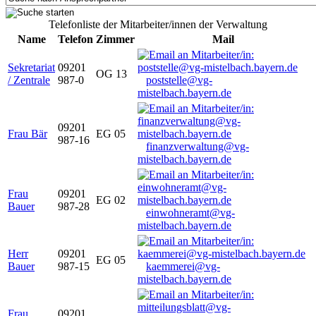
Telefonliste der Mitarbeiter/innen der Verwaltung
Name
Telefon
Zimmer
Mail
Sekretariat
09201
OG 13
/ Zentrale
987-0
poststelle@vg-
mistelbach.bayern.de
09201
Frau Bär
EG 05
987-16
finanzverwaltung@vg-
mistelbach.bayern.de
Frau
09201
EG 02
Bauer
987-28
einwohneramt@vg-
mistelbach.bayern.de
Herr
09201
EG 05
Bauer
987-15
kaemmerei@vg-
mistelbach.bayern.de
Frau
09201