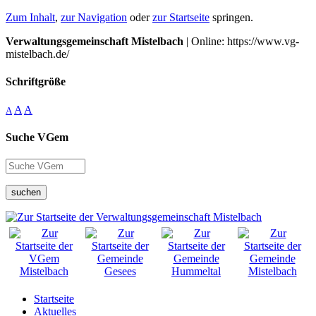
Zum Inhalt
,
zur Navigation
oder
zur Startseite
springen.
Verwaltungsgemeinschaft Mistelbach
| Online: https://www.vg-
mistelbach.de/
Schriftgröße
A
A
A
Suche VGem
suchen
Startseite
Aktuelles