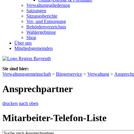
Verwaltungsgliederung
Satzungen
Sitzungsberichte
Ver- und Entsorgung
Behördenverzeichnis
Wahlergebnisse
Shop
Über uns
Mitgliedsgemeinden
Sie sind hier:
Verwaltungsgemeinschaft
>
Bürgerservice
>
Verwaltung
>
Ansprechp
Ansprechpartner
drucken
nach oben
Mitarbeiter-Telefon-Liste