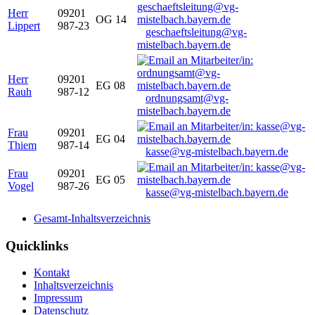
Herr
09201
OG 14
Lippert
987-23
geschaeftsleitung@vg-
mistelbach.bayern.de
Herr
09201
EG 08
Rauh
987-12
ordnungsamt@vg-
mistelbach.bayern.de
Frau
09201
EG 04
Thiem
987-14
kasse@vg-mistelbach.bayern.de
Frau
09201
EG 05
Vogel
987-26
kasse@vg-mistelbach.bayern.de
Gesamt-Inhaltsverzeichnis
Quicklinks
Kontakt
Inhaltsverzeichnis
Impressum
Datenschutz