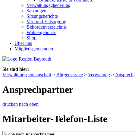
Verwaltungsgliederung
Satzungen
Sitzungsberichte
Ver- und Entsorgung
Behördenverzeichnis
Wahlergebnisse
Shop
Über uns
Mitgliedsgemeinden
Sie sind hier:
Verwaltungsgemeinschaft
>
Bürgerservice
>
Verwaltung
>
Ansprechp
Ansprechpartner
drucken
nach oben
Mitarbeiter-Telefon-Liste