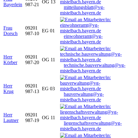
OG 13
Bayerlein
987-21
mitteilungsblatt@vg-
mistelbach.bayern.de
Frau
09201
EG 01
Dorsch
987-10
einwohneramt@vg-
mistelbach.bayern.de
Herr
09201
OG 11
Körber
987-20
technische.bauverwaltung@vg-
mistelbach.bayern.de
Herr
09201
EG 03
Krug
987-13
bauverwaltung@vg-
mistelbach.bayern.de
Herr
09201
OG 11
Lautner
987-19
liegenschaftsverwaltung@vg-
mistelbach.bayern.de