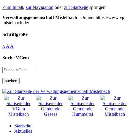
Zum Inhalt
,
zur Navigation
oder
zur Startseite
springen.
Verwaltungsgemeinschaft Mistelbach
| Online: https://www.vg-
mistelbach.de/
Schriftgröße
A
A
A
Suche VGem
suchen
Startseite
Aktuelles