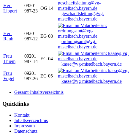
Herr
09201
OG 14
Lippert
987-23
geschaeftsleitung@vg-
mistelbach.bayern.de
Herr
09201
EG 08
Rauh
987-12
ordnungsamt@vg-
mistelbach.bayern.de
Frau
09201
EG 04
Thiem
987-14
kasse@vg-mistelbach.bayern.de
Frau
09201
EG 05
Vogel
987-26
kasse@vg-mistelbach.bayern.de
Gesamt-Inhaltsverzeichnis
Quicklinks
Kontakt
Inhaltsverzeichnis
Impressum
Datenschutz