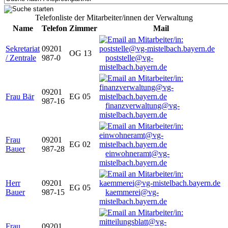
Telefonliste der Mitarbeiter/innen der Verwaltung
Name
Telefon
Zimmer
Mail
Sekretariat
09201
OG 13
/ Zentrale
987-0
poststelle@vg-
mistelbach.bayern.de
09201
Frau Bär
EG 05
987-16
finanzverwaltung@vg-
mistelbach.bayern.de
Frau
09201
EG 02
Bauer
987-28
einwohneramt@vg-
mistelbach.bayern.de
Herr
09201
EG 05
Bauer
987-15
kaemmerei@vg-
mistelbach.bayern.de
Frau
09201