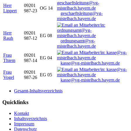
Herr
09201
OG 14
Lippert
987-23
geschaeftsleitung@vg-
mistelbach.bayern.de
Herr
09201
EG 08
Rauh
987-12
ordnungsamt@vg-
mistelbach.bayern.de
Frau
09201
EG 04
Thiem
987-14
kasse@vg-mistelbach.bayern.de
Frau
09201
EG 05
Vogel
987-26
kasse@vg-mistelbach.bayern.de
Gesamt-Inhaltsverzeichnis
Quicklinks
Kontakt
Inhaltsverzeichnis
Impressum
Datenschutz