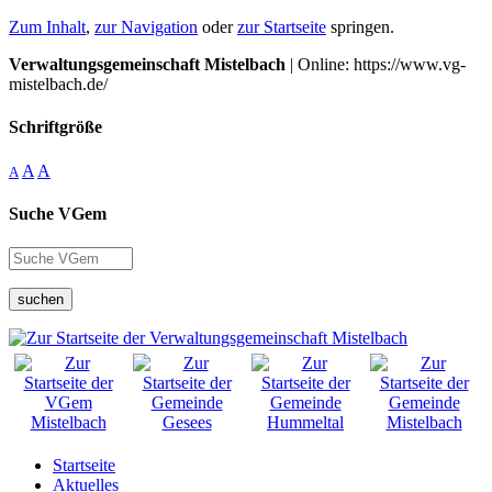
Zum Inhalt
,
zur Navigation
oder
zur Startseite
springen.
Verwaltungsgemeinschaft Mistelbach
| Online: https://www.vg-
mistelbach.de/
Schriftgröße
A
A
A
Suche VGem
suchen
Startseite
Aktuelles