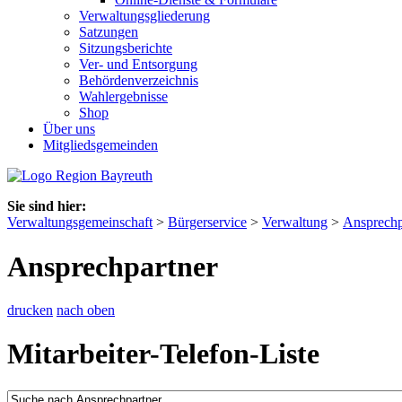
Verwaltungsgliederung
Satzungen
Sitzungsberichte
Ver- und Entsorgung
Behördenverzeichnis
Wahlergebnisse
Shop
Über uns
Mitgliedsgemeinden
Sie sind hier:
Verwaltungsgemeinschaft
>
Bürgerservice
>
Verwaltung
>
Ansprechp
Ansprechpartner
drucken
nach oben
Mitarbeiter-Telefon-Liste