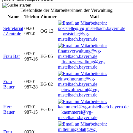
Telefonliste der Mitarbeiter/innen der Verwaltung
Name
Telefon
Zimmer
Mail
Sekretariat
09201
OG 13
/ Zentrale
987-0
poststelle@vg-
mistelbach.bayern.de
09201
Frau Bär
EG 05
987-16
finanzverwaltung@vg-
mistelbach.bayern.de
Frau
09201
EG 02
Bauer
987-28
einwohneramt@vg-
mistelbach.bayern.de
Herr
09201
EG 05
Bauer
987-15
kaemmerei@vg-
mistelbach.bayern.de
Frau
09201