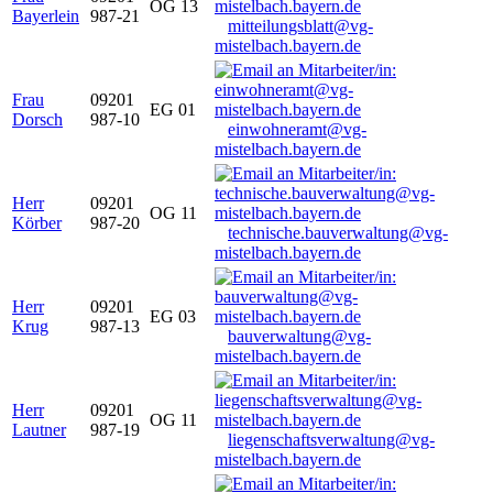
OG 13
Bayerlein
987-21
mitteilungsblatt@vg-
mistelbach.bayern.de
Frau
09201
EG 01
Dorsch
987-10
einwohneramt@vg-
mistelbach.bayern.de
Herr
09201
OG 11
Körber
987-20
technische.bauverwaltung@vg-
mistelbach.bayern.de
Herr
09201
EG 03
Krug
987-13
bauverwaltung@vg-
mistelbach.bayern.de
Herr
09201
OG 11
Lautner
987-19
liegenschaftsverwaltung@vg-
mistelbach.bayern.de