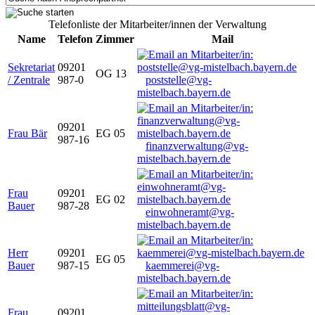
Telefonliste der Mitarbeiter/innen der Verwaltung
Name
Telefon
Zimmer
Mail
Sekretariat
09201
OG 13
/ Zentrale
987-0
poststelle@vg-
mistelbach.bayern.de
09201
Frau Bär
EG 05
987-16
finanzverwaltung@vg-
mistelbach.bayern.de
Frau
09201
EG 02
Bauer
987-28
einwohneramt@vg-
mistelbach.bayern.de
Herr
09201
EG 05
Bauer
987-15
kaemmerei@vg-
mistelbach.bayern.de
Frau
09201