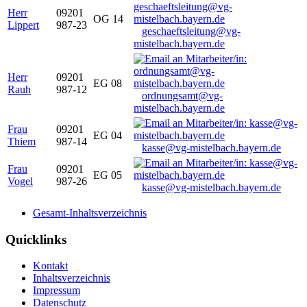
Herr
09201
OG 14
Lippert
987-23
geschaeftsleitung@vg-
mistelbach.bayern.de
Herr
09201
EG 08
Rauh
987-12
ordnungsamt@vg-
mistelbach.bayern.de
Frau
09201
EG 04
Thiem
987-14
kasse@vg-mistelbach.bayern.de
Frau
09201
EG 05
Vogel
987-26
kasse@vg-mistelbach.bayern.de
Gesamt-Inhaltsverzeichnis
Quicklinks
Kontakt
Inhaltsverzeichnis
Impressum
Datenschutz