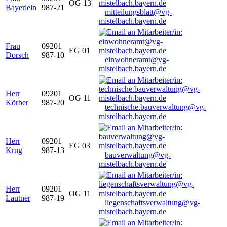
OG 13
Bayerlein
987-21
mitteilungsblatt@vg-
mistelbach.bayern.de
Frau
09201
EG 01
Dorsch
987-10
einwohneramt@vg-
mistelbach.bayern.de
Herr
09201
OG 11
Körber
987-20
technische.bauverwaltung@vg-
mistelbach.bayern.de
Herr
09201
EG 03
Krug
987-13
bauverwaltung@vg-
mistelbach.bayern.de
Herr
09201
OG 11
Lautner
987-19
liegenschaftsverwaltung@vg-
mistelbach.bayern.de