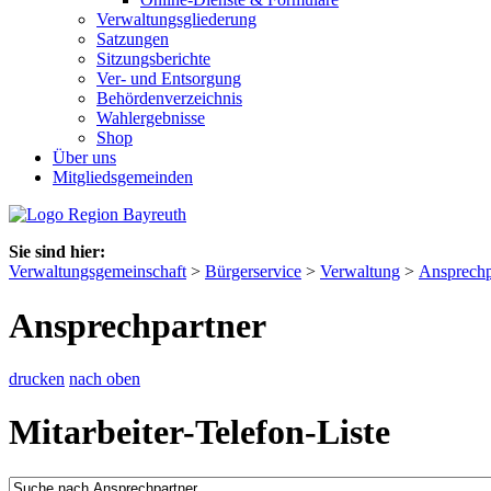
Verwaltungsgliederung
Satzungen
Sitzungsberichte
Ver- und Entsorgung
Behördenverzeichnis
Wahlergebnisse
Shop
Über uns
Mitgliedsgemeinden
Sie sind hier:
Verwaltungsgemeinschaft
>
Bürgerservice
>
Verwaltung
>
Ansprechp
Ansprechpartner
drucken
nach oben
Mitarbeiter-Telefon-Liste