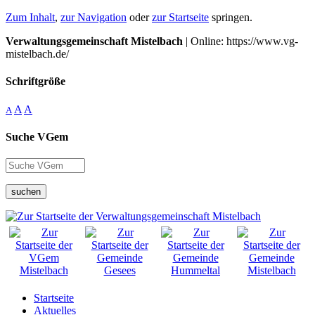
Zum Inhalt
,
zur Navigation
oder
zur Startseite
springen.
Verwaltungsgemeinschaft Mistelbach
| Online: https://www.vg-
mistelbach.de/
Schriftgröße
A
A
A
Suche VGem
suchen
Startseite
Aktuelles