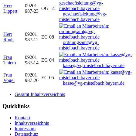
Herr
09201
OG 14
Lippert
987-23
geschaeftsleitung@vg-
mistelbach.bayern.de
Herr
09201
EG 08
Rauh
987-12
ordnungsamt@vg-
mistelbach.bayern.de
Frau
09201
EG 04
Thiem
987-14
kasse@vg-mistelbach.bayern.de
Frau
09201
EG 05
Vogel
987-26
kasse@vg-mistelbach.bayern.de
Gesamt-Inhaltsverzeichnis
Quicklinks
Kontakt
Inhaltsverzeichnis
Impressum
Datenschutz