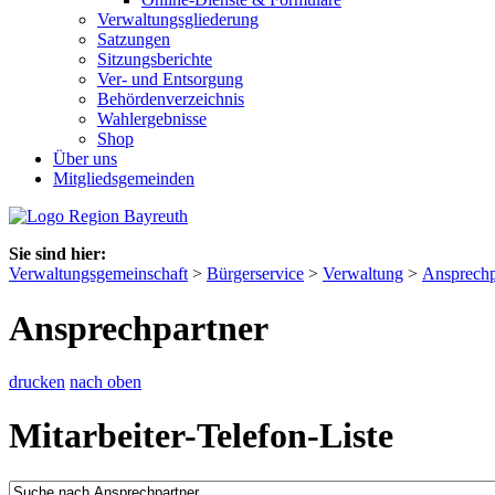
Verwaltungsgliederung
Satzungen
Sitzungsberichte
Ver- und Entsorgung
Behördenverzeichnis
Wahlergebnisse
Shop
Über uns
Mitgliedsgemeinden
Sie sind hier:
Verwaltungsgemeinschaft
>
Bürgerservice
>
Verwaltung
>
Ansprechp
Ansprechpartner
drucken
nach oben
Mitarbeiter-Telefon-Liste