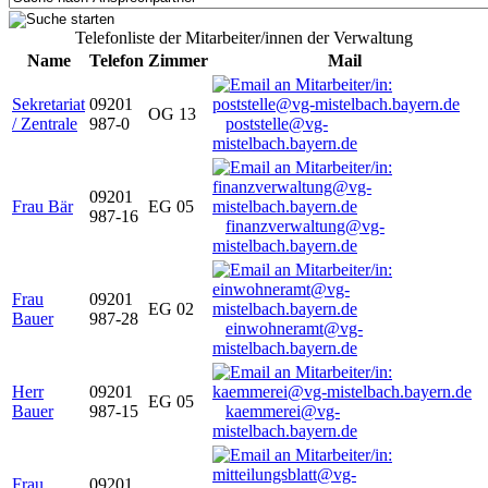
Telefonliste der Mitarbeiter/innen der Verwaltung
Name
Telefon
Zimmer
Mail
Sekretariat
09201
OG 13
/ Zentrale
987-0
poststelle@vg-
mistelbach.bayern.de
09201
Frau Bär
EG 05
987-16
finanzverwaltung@vg-
mistelbach.bayern.de
Frau
09201
EG 02
Bauer
987-28
einwohneramt@vg-
mistelbach.bayern.de
Herr
09201
EG 05
Bauer
987-15
kaemmerei@vg-
mistelbach.bayern.de
Frau
09201