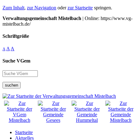
Zum Inhalt
,
zur Navigation
oder
zur Startseite
springen.
Verwaltungsgemeinschaft Mistelbach
| Online: https://www.vg-
mistelbach.de/
Schriftgröße
A
A
A
Suche VGem
suchen
Startseite
Aktuelles