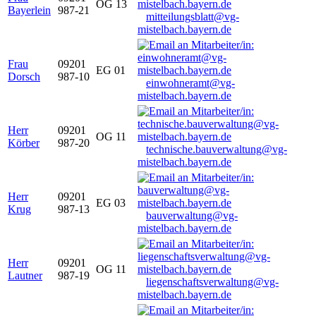
OG 13
Bayerlein
987-21
mitteilungsblatt@vg-
mistelbach.bayern.de
Frau
09201
EG 01
Dorsch
987-10
einwohneramt@vg-
mistelbach.bayern.de
Herr
09201
OG 11
Körber
987-20
technische.bauverwaltung@vg-
mistelbach.bayern.de
Herr
09201
EG 03
Krug
987-13
bauverwaltung@vg-
mistelbach.bayern.de
Herr
09201
OG 11
Lautner
987-19
liegenschaftsverwaltung@vg-
mistelbach.bayern.de