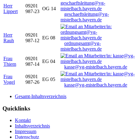
Herr
09201
OG 14
Lippert
987-23
geschaeftsleitung@vg-
mistelbach.bayern.de
Herr
09201
EG 08
Rauh
987-12
ordnungsamt@vg-
mistelbach.bayern.de
Frau
09201
EG 04
Thiem
987-14
kasse@vg-mistelbach.bayern.de
Frau
09201
EG 05
Vogel
987-26
kasse@vg-mistelbach.bayern.de
Gesamt-Inhaltsverzeichnis
Quicklinks
Kontakt
Inhaltsverzeichnis
Impressum
Datenschutz