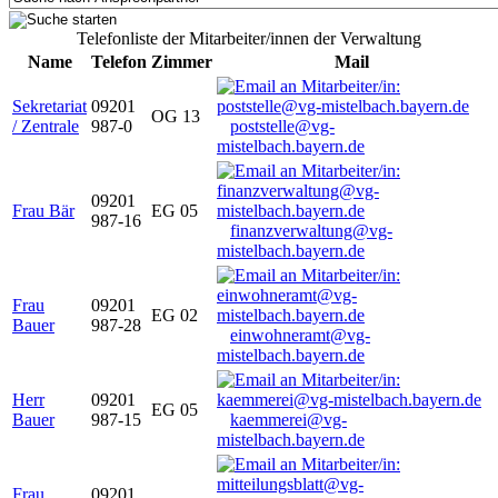
Telefonliste der Mitarbeiter/innen der Verwaltung
Name
Telefon
Zimmer
Mail
Sekretariat
09201
OG 13
/ Zentrale
987-0
poststelle@vg-
mistelbach.bayern.de
09201
Frau Bär
EG 05
987-16
finanzverwaltung@vg-
mistelbach.bayern.de
Frau
09201
EG 02
Bauer
987-28
einwohneramt@vg-
mistelbach.bayern.de
Herr
09201
EG 05
Bauer
987-15
kaemmerei@vg-
mistelbach.bayern.de
Frau
09201