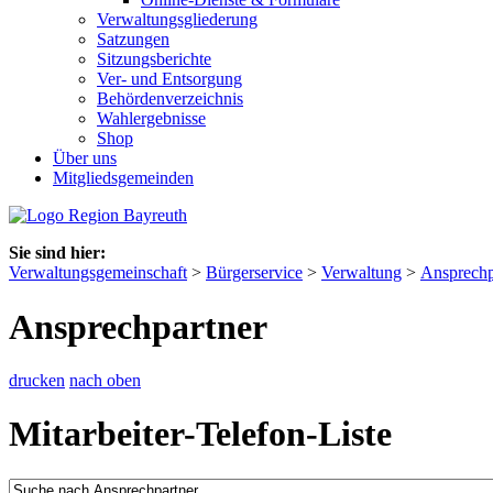
Verwaltungsgliederung
Satzungen
Sitzungsberichte
Ver- und Entsorgung
Behördenverzeichnis
Wahlergebnisse
Shop
Über uns
Mitgliedsgemeinden
Sie sind hier:
Verwaltungsgemeinschaft
>
Bürgerservice
>
Verwaltung
>
Ansprechp
Ansprechpartner
drucken
nach oben
Mitarbeiter-Telefon-Liste