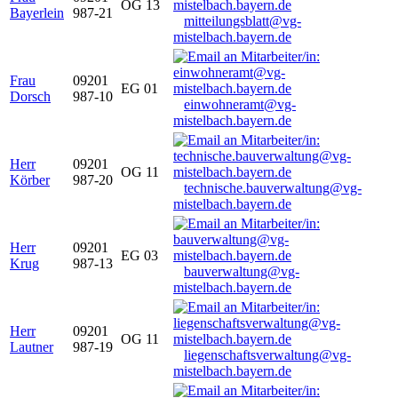
OG 13
Bayerlein
987-21
mitteilungsblatt@vg-
mistelbach.bayern.de
Frau
09201
EG 01
Dorsch
987-10
einwohneramt@vg-
mistelbach.bayern.de
Herr
09201
OG 11
Körber
987-20
technische.bauverwaltung@vg-
mistelbach.bayern.de
Herr
09201
EG 03
Krug
987-13
bauverwaltung@vg-
mistelbach.bayern.de
Herr
09201
OG 11
Lautner
987-19
liegenschaftsverwaltung@vg-
mistelbach.bayern.de