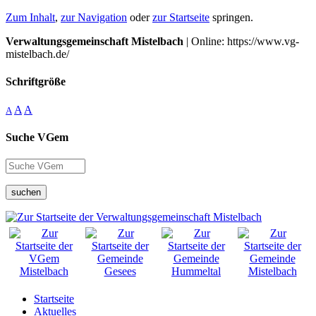
Zum Inhalt
,
zur Navigation
oder
zur Startseite
springen.
Verwaltungsgemeinschaft Mistelbach
| Online: https://www.vg-
mistelbach.de/
Schriftgröße
A
A
A
Suche VGem
suchen
Startseite
Aktuelles