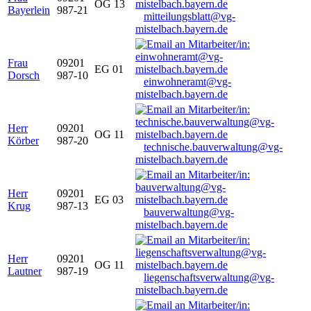
OG 13
Bayerlein
987-21
mitteilungsblatt@vg-
mistelbach.bayern.de
Frau
09201
EG 01
Dorsch
987-10
einwohneramt@vg-
mistelbach.bayern.de
Herr
09201
OG 11
Körber
987-20
technische.bauverwaltung@vg-
mistelbach.bayern.de
Herr
09201
EG 03
Krug
987-13
bauverwaltung@vg-
mistelbach.bayern.de
Herr
09201
OG 11
Lautner
987-19
liegenschaftsverwaltung@vg-
mistelbach.bayern.de