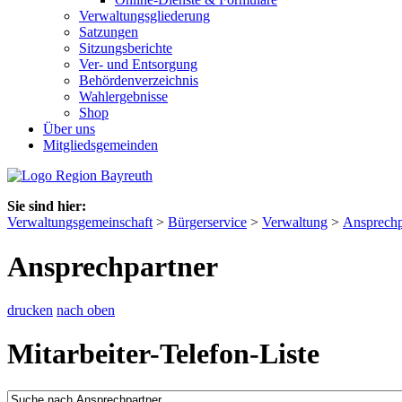
Verwaltungsgliederung
Satzungen
Sitzungsberichte
Ver- und Entsorgung
Behördenverzeichnis
Wahlergebnisse
Shop
Über uns
Mitgliedsgemeinden
Sie sind hier:
Verwaltungsgemeinschaft
>
Bürgerservice
>
Verwaltung
>
Ansprechp
Ansprechpartner
drucken
nach oben
Mitarbeiter-Telefon-Liste