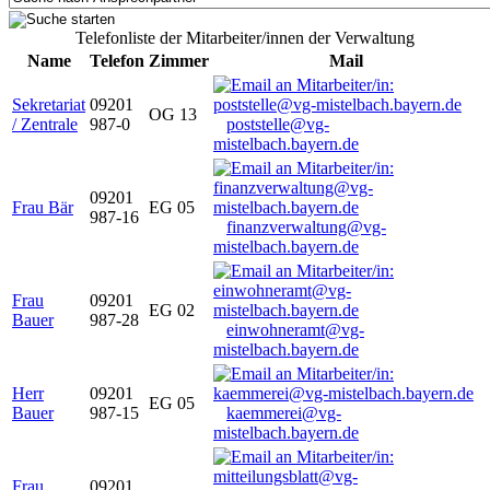
Telefonliste der Mitarbeiter/innen der Verwaltung
Name
Telefon
Zimmer
Mail
Sekretariat
09201
OG 13
/ Zentrale
987-0
poststelle@vg-
mistelbach.bayern.de
09201
Frau Bär
EG 05
987-16
finanzverwaltung@vg-
mistelbach.bayern.de
Frau
09201
EG 02
Bauer
987-28
einwohneramt@vg-
mistelbach.bayern.de
Herr
09201
EG 05
Bauer
987-15
kaemmerei@vg-
mistelbach.bayern.de
Frau
09201