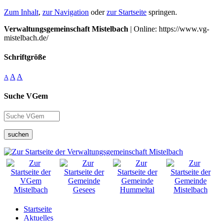
Zum Inhalt
,
zur Navigation
oder
zur Startseite
springen.
Verwaltungsgemeinschaft Mistelbach
| Online: https://www.vg-
mistelbach.de/
Schriftgröße
A
A
A
Suche VGem
suchen
Startseite
Aktuelles