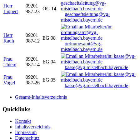
Herr
09201
OG 14
Lippert
987-23
geschaeftsleitung@vg-
mistelbach.bayern.de
Herr
09201
EG 08
Rauh
987-12
ordnungsamt@vg-
mistelbach.bayern.de
Frau
09201
EG 04
Thiem
987-14
kasse@vg-mistelbach.bayern.de
Frau
09201
EG 05
Vogel
987-26
kasse@vg-mistelbach.bayern.de
Gesamt-Inhaltsverzeichnis
Quicklinks
Kontakt
Inhaltsverzeichnis
Impressum
Datenschutz