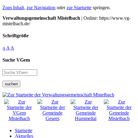
Zum Inhalt
,
zur Navigation
oder
zur Startseite
springen.
Verwaltungsgemeinschaft Mistelbach
| Online: https://www.vg-
mistelbach.de/
Schriftgröße
A
A
A
Suche VGem
suchen
Startseite
Aktuelles