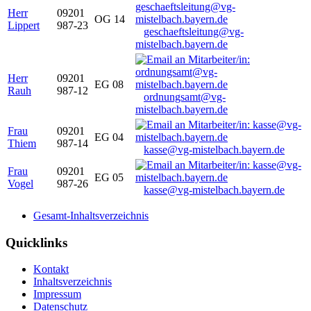
Herr
09201
OG 14
Lippert
987-23
geschaeftsleitung@vg-
mistelbach.bayern.de
Herr
09201
EG 08
Rauh
987-12
ordnungsamt@vg-
mistelbach.bayern.de
Frau
09201
EG 04
Thiem
987-14
kasse@vg-mistelbach.bayern.de
Frau
09201
EG 05
Vogel
987-26
kasse@vg-mistelbach.bayern.de
Gesamt-Inhaltsverzeichnis
Quicklinks
Kontakt
Inhaltsverzeichnis
Impressum
Datenschutz