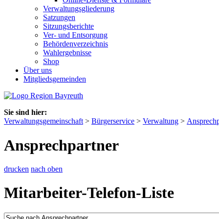
Verwaltungsgliederung
Satzungen
Sitzungsberichte
Ver- und Entsorgung
Behördenverzeichnis
Wahlergebnisse
Shop
Über uns
Mitgliedsgemeinden
Sie sind hier:
Verwaltungsgemeinschaft
>
Bürgerservice
>
Verwaltung
>
Ansprechp
Ansprechpartner
drucken
nach oben
Mitarbeiter-Telefon-Liste