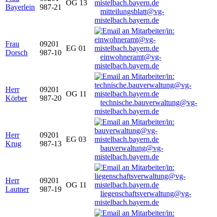
OG 13
Bayerlein
987-21
mitteilungsblatt@vg-
mistelbach.bayern.de
Frau
09201
EG 01
Dorsch
987-10
einwohneramt@vg-
mistelbach.bayern.de
Herr
09201
OG 11
Körber
987-20
technische.bauverwaltung@vg-
mistelbach.bayern.de
Herr
09201
EG 03
Krug
987-13
bauverwaltung@vg-
mistelbach.bayern.de
Herr
09201
OG 11
Lautner
987-19
liegenschaftsverwaltung@vg-
mistelbach.bayern.de