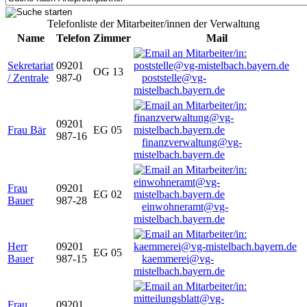
Telefonliste der Mitarbeiter/innen der Verwaltung
Name
Telefon
Zimmer
Mail
Sekretariat
09201
OG 13
/ Zentrale
987-0
poststelle@vg-
mistelbach.bayern.de
09201
Frau Bär
EG 05
987-16
finanzverwaltung@vg-
mistelbach.bayern.de
Frau
09201
EG 02
Bauer
987-28
einwohneramt@vg-
mistelbach.bayern.de
Herr
09201
EG 05
Bauer
987-15
kaemmerei@vg-
mistelbach.bayern.de
Frau
09201