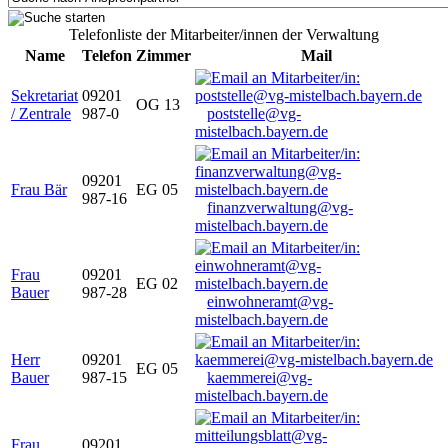
Telefonliste der Mitarbeiter/innen der Verwaltung
Name
Telefon
Zimmer
Mail
Sekretariat
09201
OG 13
/ Zentrale
987-0
poststelle@vg-
mistelbach.bayern.de
09201
Frau Bär
EG 05
987-16
finanzverwaltung@vg-
mistelbach.bayern.de
Frau
09201
EG 02
Bauer
987-28
einwohneramt@vg-
mistelbach.bayern.de
Herr
09201
EG 05
Bauer
987-15
kaemmerei@vg-
mistelbach.bayern.de
Frau
09201