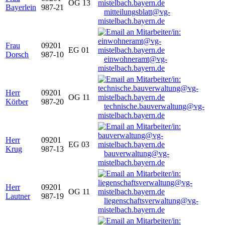
OG 13
Bayerlein
987-21
mitteilungsblatt@vg-
mistelbach.bayern.de
Frau
09201
EG 01
Dorsch
987-10
einwohneramt@vg-
mistelbach.bayern.de
Herr
09201
OG 11
Körber
987-20
technische.bauverwaltung@vg-
mistelbach.bayern.de
Herr
09201
EG 03
Krug
987-13
bauverwaltung@vg-
mistelbach.bayern.de
Herr
09201
OG 11
Lautner
987-19
liegenschaftsverwaltung@vg-
mistelbach.bayern.de