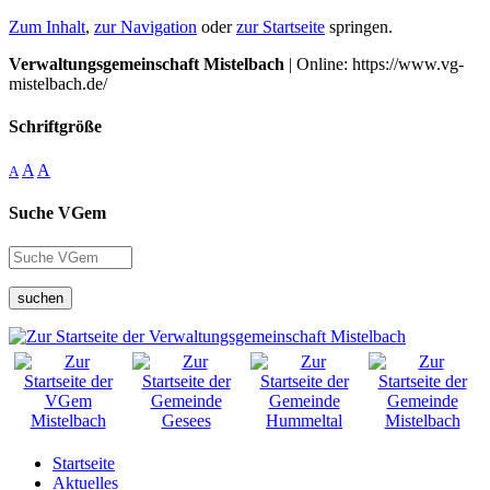
Zum Inhalt
,
zur Navigation
oder
zur Startseite
springen.
Verwaltungsgemeinschaft Mistelbach
| Online: https://www.vg-
mistelbach.de/
Schriftgröße
A
A
A
Suche VGem
suchen
Startseite
Aktuelles