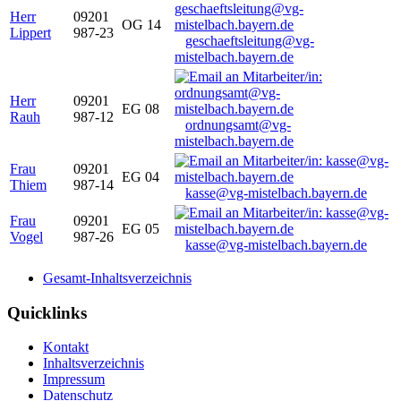
Herr
09201
OG 14
Lippert
987-23
geschaeftsleitung@vg-
mistelbach.bayern.de
Herr
09201
EG 08
Rauh
987-12
ordnungsamt@vg-
mistelbach.bayern.de
Frau
09201
EG 04
Thiem
987-14
kasse@vg-mistelbach.bayern.de
Frau
09201
EG 05
Vogel
987-26
kasse@vg-mistelbach.bayern.de
Gesamt-Inhaltsverzeichnis
Quicklinks
Kontakt
Inhaltsverzeichnis
Impressum
Datenschutz