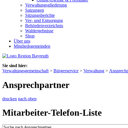
Verwaltungsgliederung
Satzungen
Sitzungsberichte
Ver- und Entsorgung
Behördenverzeichnis
Wahlergebnisse
Shop
Über uns
Mitgliedsgemeinden
Sie sind hier:
Verwaltungsgemeinschaft
>
Bürgerservice
>
Verwaltung
>
Ansprechp
Ansprechpartner
drucken
nach oben
Mitarbeiter-Telefon-Liste