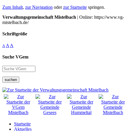
Zum Inhalt
,
zur Navigation
oder
zur Startseite
springen.
Verwaltungsgemeinschaft Mistelbach
| Online: https://www.vg-
mistelbach.de/
Schriftgröße
A
A
A
Suche VGem
suchen
Startseite
Aktuelles