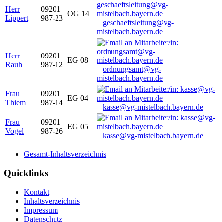
Herr
09201
OG 14
Lippert
987-23
geschaeftsleitung@vg-
mistelbach.bayern.de
Herr
09201
EG 08
Rauh
987-12
ordnungsamt@vg-
mistelbach.bayern.de
Frau
09201
EG 04
Thiem
987-14
kasse@vg-mistelbach.bayern.de
Frau
09201
EG 05
Vogel
987-26
kasse@vg-mistelbach.bayern.de
Gesamt-Inhaltsverzeichnis
Quicklinks
Kontakt
Inhaltsverzeichnis
Impressum
Datenschutz