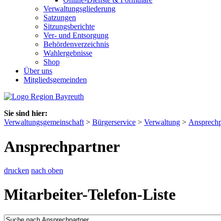
Verwaltungsgliederung
Satzungen
Sitzungsberichte
Ver- und Entsorgung
Behördenverzeichnis
Wahlergebnisse
Shop
Über uns
Mitgliedsgemeinden
Sie sind hier:
Verwaltungsgemeinschaft
>
Bürgerservice
>
Verwaltung
>
Ansprechp
Ansprechpartner
drucken
nach oben
Mitarbeiter-Telefon-Liste