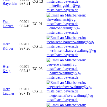
OG 13
Bayerlein
987-21
mitteilungsblatt@vg-
mistelbach.bayern.de
Frau
09201
EG 01
Dorsch
987-10
einwohneramt@vg-
mistelbach.bayern.de
Herr
09201
OG 11
Körber
987-20
technische.bauverwaltung@vg-
mistelbach.bayern.de
Herr
09201
EG 03
Krug
987-13
bauverwaltung@vg-
mistelbach.bayern.de
Herr
09201
OG 11
Lautner
987-19
liegenschaftsverwaltung@vg-
mistelbach.bayern.de