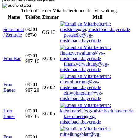
Telefonliste der Mitarbeiter/innen der Verwaltung
Name
Telefon
Zimmer
Mail
Sekretariat
09201
OG 13
/ Zentrale
987-0
poststelle@vg-
mistelbach.bayern.de
09201
Frau Bär
EG 05
987-16
finanzverwaltung@vg-
mistelbach.bayern.de
Frau
09201
EG 02
Bauer
987-28
einwohneramt@vg-
mistelbach.bayern.de
Herr
09201
EG 05
Bauer
987-15
kaemmerei@vg-
mistelbach.bayern.de
Frau
09201