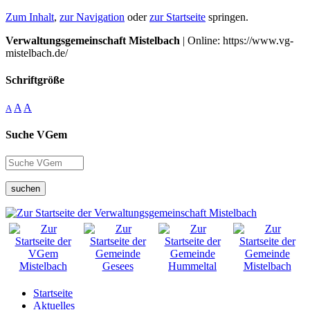
Zum Inhalt
,
zur Navigation
oder
zur Startseite
springen.
Verwaltungsgemeinschaft Mistelbach
| Online: https://www.vg-
mistelbach.de/
Schriftgröße
A
A
A
Suche VGem
suchen
Startseite
Aktuelles