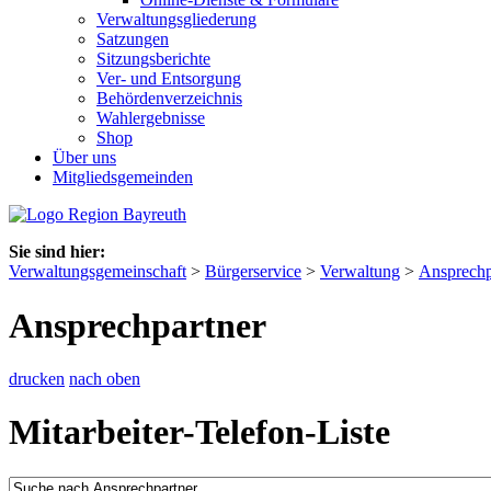
Verwaltungsgliederung
Satzungen
Sitzungsberichte
Ver- und Entsorgung
Behördenverzeichnis
Wahlergebnisse
Shop
Über uns
Mitgliedsgemeinden
Sie sind hier:
Verwaltungsgemeinschaft
>
Bürgerservice
>
Verwaltung
>
Ansprechp
Ansprechpartner
drucken
nach oben
Mitarbeiter-Telefon-Liste