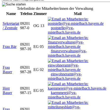
Telefonliste der Mitarbeiter/innen der Verwaltung
Name
Telefon
Zimmer
Mail
Sekretariat
09201
OG 13
/ Zentrale
987-0
poststelle@vg-
mistelbach.bayern.de
09201
Frau Bär
EG 05
987-16
finanzverwaltung@vg-
mistelbach.bayern.de
Frau
09201
EG 02
Bauer
987-28
einwohneramt@vg-
mistelbach.bayern.de
Herr
09201
EG 05
Bauer
987-15
kaemmerei@vg-
mistelbach.bayern.de
Frau
09201