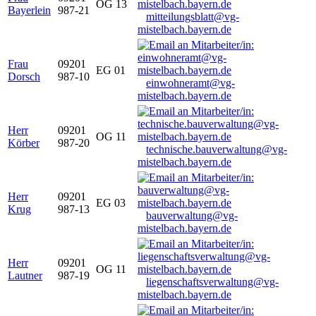
OG 13
Bayerlein
987-21
mitteilungsblatt@vg-
mistelbach.bayern.de
Frau
09201
EG 01
Dorsch
987-10
einwohneramt@vg-
mistelbach.bayern.de
Herr
09201
OG 11
Körber
987-20
technische.bauverwaltung@vg-
mistelbach.bayern.de
Herr
09201
EG 03
Krug
987-13
bauverwaltung@vg-
mistelbach.bayern.de
Herr
09201
OG 11
Lautner
987-19
liegenschaftsverwaltung@vg-
mistelbach.bayern.de