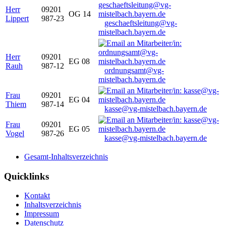
Herr
09201
OG 14
Lippert
987-23
geschaeftsleitung@vg-
mistelbach.bayern.de
Herr
09201
EG 08
Rauh
987-12
ordnungsamt@vg-
mistelbach.bayern.de
Frau
09201
EG 04
Thiem
987-14
kasse@vg-mistelbach.bayern.de
Frau
09201
EG 05
Vogel
987-26
kasse@vg-mistelbach.bayern.de
Gesamt-Inhaltsverzeichnis
Quicklinks
Kontakt
Inhaltsverzeichnis
Impressum
Datenschutz