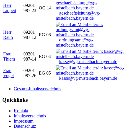
Herr
09201
OG 14
Lippert
987-23
geschaeftsleitung@vg-
mistelbach.bayern.de
Herr
09201
EG 08
Rauh
987-12
ordnungsamt@vg-
mistelbach.bayern.de
Frau
09201
EG 04
Thiem
987-14
kasse@vg-mistelbach.bayern.de
Frau
09201
EG 05
Vogel
987-26
kasse@vg-mistelbach.bayern.de
Gesamt-Inhaltsverzeichnis
Quicklinks
Kontakt
Inhaltsverzeichnis
Impressum
Datenschutz