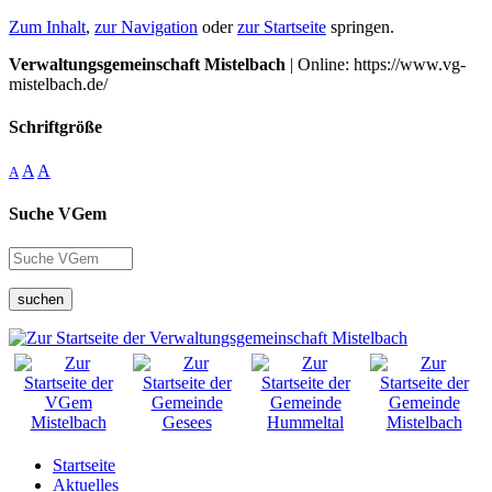
Zum Inhalt
,
zur Navigation
oder
zur Startseite
springen.
Verwaltungsgemeinschaft Mistelbach
| Online: https://www.vg-
mistelbach.de/
Schriftgröße
A
A
A
Suche VGem
suchen
Startseite
Aktuelles