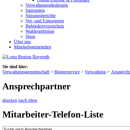
Verwaltungsgliederung
Satzungen
Sitzungsberichte
Ver- und Entsorgung
Behördenverzeichnis
Wahlergebnisse
Shop
Über uns
Mitgliedsgemeinden
Sie sind hier:
Verwaltungsgemeinschaft
>
Bürgerservice
>
Verwaltung
>
Ansprechp
Ansprechpartner
drucken
nach oben
Mitarbeiter-Telefon-Liste