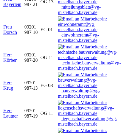
OG 13
Bayerlein
987-21
mitteilungsblatt@vg-
mistelbach.bayern.de
Frau
09201
EG 01
Dorsch
987-10
einwohneramt@vg-
mistelbach.bayern.de
Herr
09201
OG 11
Körber
987-20
technische.bauverwaltung@vg-
mistelbach.bayern.de
Herr
09201
EG 03
Krug
987-13
bauverwaltung@vg-
mistelbach.bayern.de
Herr
09201
OG 11
Lautner
987-19
liegenschaftsverwaltung@vg-
mistelbach.bayern.de