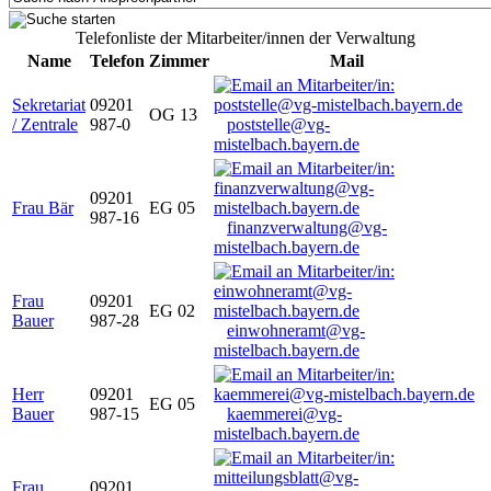
Telefonliste der Mitarbeiter/innen der Verwaltung
Name
Telefon
Zimmer
Mail
Sekretariat
09201
OG 13
/ Zentrale
987-0
poststelle@vg-
mistelbach.bayern.de
09201
Frau Bär
EG 05
987-16
finanzverwaltung@vg-
mistelbach.bayern.de
Frau
09201
EG 02
Bauer
987-28
einwohneramt@vg-
mistelbach.bayern.de
Herr
09201
EG 05
Bauer
987-15
kaemmerei@vg-
mistelbach.bayern.de
Frau
09201