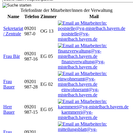
Telefonliste der Mitarbeiter/innen der Verwaltung
Name
Telefon
Zimmer
Mail
Sekretariat
09201
OG 13
/ Zentrale
987-0
poststelle@vg-
mistelbach.bayern.de
09201
Frau Bär
EG 05
987-16
finanzverwaltung@vg-
mistelbach.bayern.de
Frau
09201
EG 02
Bauer
987-28
einwohneramt@vg-
mistelbach.bayern.de
Herr
09201
EG 05
Bauer
987-15
kaemmerei@vg-
mistelbach.bayern.de
Frau
09201