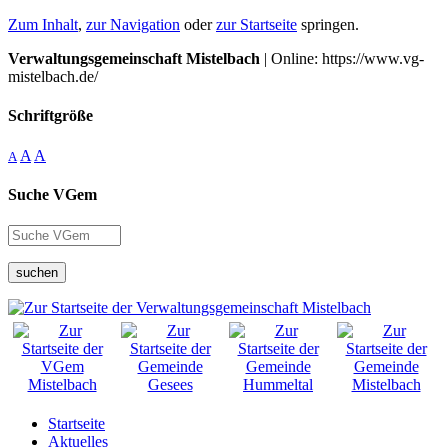
Zum Inhalt
,
zur Navigation
oder
zur Startseite
springen.
Verwaltungsgemeinschaft Mistelbach
| Online: https://www.vg-
mistelbach.de/
Schriftgröße
A
A
A
Suche VGem
suchen
Startseite
Aktuelles