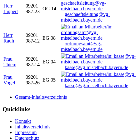
Herr
09201
OG 14
Lippert
987-23
geschaeftsleitung@vg-
mistelbach.bayern.de
Herr
09201
EG 08
Rauh
987-12
ordnungsamt@vg-
mistelbach.bayern.de
Frau
09201
EG 04
Thiem
987-14
kasse@vg-mistelbach.bayern.de
Frau
09201
EG 05
Vogel
987-26
kasse@vg-mistelbach.bayern.de
Gesamt-Inhaltsverzeichnis
Quicklinks
Kontakt
Inhaltsverzeichnis
Impressum
Datenschutz