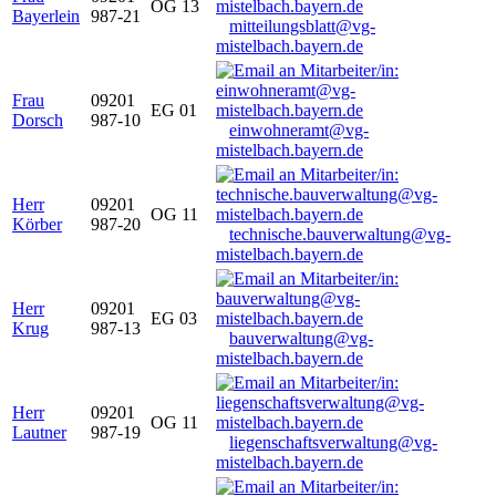
OG 13
Bayerlein
987-21
mitteilungsblatt@vg-
mistelbach.bayern.de
Frau
09201
EG 01
Dorsch
987-10
einwohneramt@vg-
mistelbach.bayern.de
Herr
09201
OG 11
Körber
987-20
technische.bauverwaltung@vg-
mistelbach.bayern.de
Herr
09201
EG 03
Krug
987-13
bauverwaltung@vg-
mistelbach.bayern.de
Herr
09201
OG 11
Lautner
987-19
liegenschaftsverwaltung@vg-
mistelbach.bayern.de