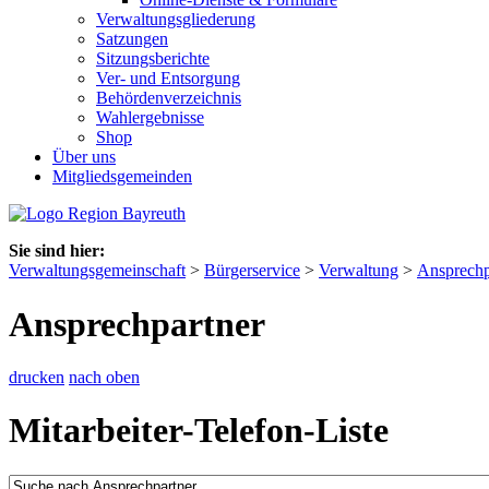
Verwaltungsgliederung
Satzungen
Sitzungsberichte
Ver- und Entsorgung
Behördenverzeichnis
Wahlergebnisse
Shop
Über uns
Mitgliedsgemeinden
Sie sind hier:
Verwaltungsgemeinschaft
>
Bürgerservice
>
Verwaltung
>
Ansprechp
Ansprechpartner
drucken
nach oben
Mitarbeiter-Telefon-Liste