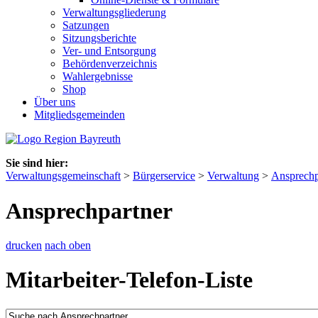
Verwaltungsgliederung
Satzungen
Sitzungsberichte
Ver- und Entsorgung
Behördenverzeichnis
Wahlergebnisse
Shop
Über uns
Mitgliedsgemeinden
Sie sind hier:
Verwaltungsgemeinschaft
>
Bürgerservice
>
Verwaltung
>
Ansprechp
Ansprechpartner
drucken
nach oben
Mitarbeiter-Telefon-Liste