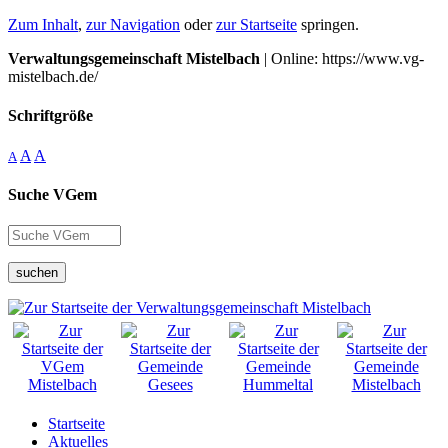
Zum Inhalt
,
zur Navigation
oder
zur Startseite
springen.
Verwaltungsgemeinschaft Mistelbach
| Online: https://www.vg-
mistelbach.de/
Schriftgröße
A
A
A
Suche VGem
suchen
Startseite
Aktuelles