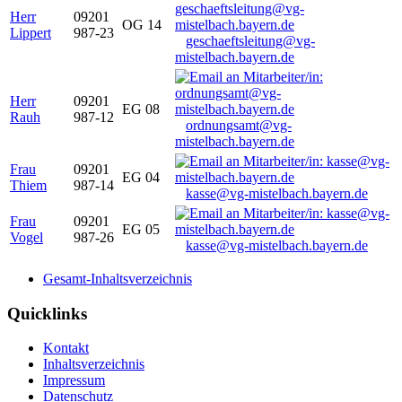
Herr
09201
OG 14
Lippert
987-23
geschaeftsleitung@vg-
mistelbach.bayern.de
Herr
09201
EG 08
Rauh
987-12
ordnungsamt@vg-
mistelbach.bayern.de
Frau
09201
EG 04
Thiem
987-14
kasse@vg-mistelbach.bayern.de
Frau
09201
EG 05
Vogel
987-26
kasse@vg-mistelbach.bayern.de
Gesamt-Inhaltsverzeichnis
Quicklinks
Kontakt
Inhaltsverzeichnis
Impressum
Datenschutz