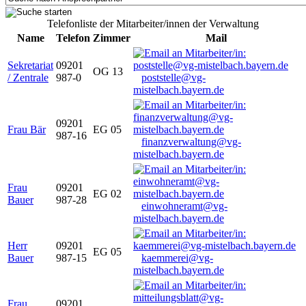
Telefonliste der Mitarbeiter/innen der Verwaltung
Name
Telefon
Zimmer
Mail
Sekretariat
09201
OG 13
/ Zentrale
987-0
poststelle@vg-
mistelbach.bayern.de
09201
Frau Bär
EG 05
987-16
finanzverwaltung@vg-
mistelbach.bayern.de
Frau
09201
EG 02
Bauer
987-28
einwohneramt@vg-
mistelbach.bayern.de
Herr
09201
EG 05
Bauer
987-15
kaemmerei@vg-
mistelbach.bayern.de
Frau
09201