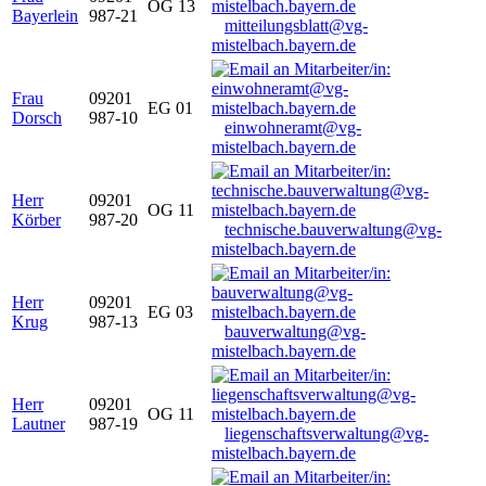
OG 13
Bayerlein
987-21
mitteilungsblatt@vg-
mistelbach.bayern.de
Frau
09201
EG 01
Dorsch
987-10
einwohneramt@vg-
mistelbach.bayern.de
Herr
09201
OG 11
Körber
987-20
technische.bauverwaltung@vg-
mistelbach.bayern.de
Herr
09201
EG 03
Krug
987-13
bauverwaltung@vg-
mistelbach.bayern.de
Herr
09201
OG 11
Lautner
987-19
liegenschaftsverwaltung@vg-
mistelbach.bayern.de