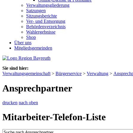
Verwaltungsgliederung
Satzungen
Sitzungsberichte
Ver- und Entsorgung
Behördenverzeichnis
Wahlergebnisse
Shop
Über uns
Mitgliedsgemeinden
Sie sind hier:
Verwaltungsgemeinschaft
>
Bürgerservice
>
Verwaltung
>
Ansprechp
Ansprechpartner
drucken
nach oben
Mitarbeiter-Telefon-Liste