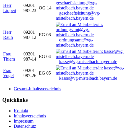
Herr
09201
OG 14
Lippert
987-23
geschaeftsleitung@vg-
mistelbach.bayern.de
Herr
09201
EG 08
Rauh
987-12
ordnungsamt@vg-
mistelbach.bayern.de
Frau
09201
EG 04
Thiem
987-14
kasse@vg-mistelbach.bayern.de
Frau
09201
EG 05
Vogel
987-26
kasse@vg-mistelbach.bayern.de
Gesamt-Inhaltsverzeichnis
Quicklinks
Kontakt
Inhaltsverzeichnis
Impressum
Datenschutz