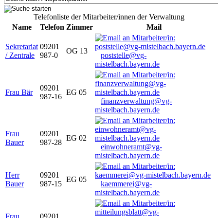
Telefonliste der Mitarbeiter/innen der Verwaltung
Name
Telefon
Zimmer
Mail
Sekretariat
09201
OG 13
/ Zentrale
987-0
poststelle@vg-
mistelbach.bayern.de
09201
Frau Bär
EG 05
987-16
finanzverwaltung@vg-
mistelbach.bayern.de
Frau
09201
EG 02
Bauer
987-28
einwohneramt@vg-
mistelbach.bayern.de
Herr
09201
EG 05
Bauer
987-15
kaemmerei@vg-
mistelbach.bayern.de
Frau
09201