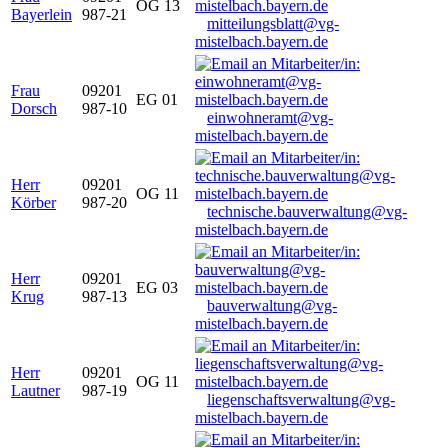
OG 13
Bayerlein
987-21
mitteilungsblatt@vg-
mistelbach.bayern.de
Frau
09201
EG 01
Dorsch
987-10
einwohneramt@vg-
mistelbach.bayern.de
Herr
09201
OG 11
Körber
987-20
technische.bauverwaltung@vg-
mistelbach.bayern.de
Herr
09201
EG 03
Krug
987-13
bauverwaltung@vg-
mistelbach.bayern.de
Herr
09201
OG 11
Lautner
987-19
liegenschaftsverwaltung@vg-
mistelbach.bayern.de