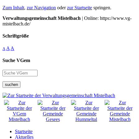
Zum Inhalt
,
zur Navigation
oder
zur Startseite
springen.
Verwaltungsgemeinschaft Mistelbach
| Online: https://www.vg-
mistelbach.de/
Schriftgröße
A
A
A
Suche VGem
suchen
Startseite
Aktuelles