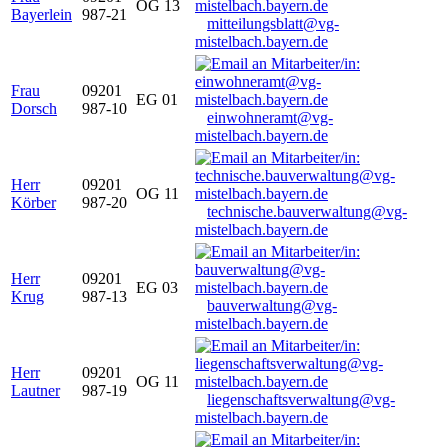
OG 13
Bayerlein
987-21
mitteilungsblatt@vg-
mistelbach.bayern.de
Frau
09201
EG 01
Dorsch
987-10
einwohneramt@vg-
mistelbach.bayern.de
Herr
09201
OG 11
Körber
987-20
technische.bauverwaltung@vg-
mistelbach.bayern.de
Herr
09201
EG 03
Krug
987-13
bauverwaltung@vg-
mistelbach.bayern.de
Herr
09201
OG 11
Lautner
987-19
liegenschaftsverwaltung@vg-
mistelbach.bayern.de