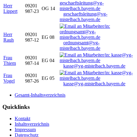
Herr
09201
OG 14
Lippert
987-23
geschaeftsleitung@vg-
mistelbach.bayern.de
Herr
09201
EG 08
Rauh
987-12
ordnungsamt@vg-
mistelbach.bayern.de
Frau
09201
EG 04
Thiem
987-14
kasse@vg-mistelbach.bayern.de
Frau
09201
EG 05
Vogel
987-26
kasse@vg-mistelbach.bayern.de
Gesamt-Inhaltsverzeichnis
Quicklinks
Kontakt
Inhaltsverzeichnis
Impressum
Datenschutz