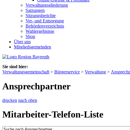
Verwaltungsgliederung
Satzungen
Sitzungsberichte
Ver- und Entsorgung
Behördenverzeichnis
Wahlergebnisse
Shop
Über uns
Mitgliedsgemeinden
Sie sind hier:
Verwaltungsgemeinschaft
>
Bürgerservice
>
Verwaltung
>
Ansprechp
Ansprechpartner
drucken
nach oben
Mitarbeiter-Telefon-Liste