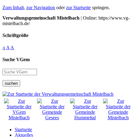
Zum Inhalt
,
zur Navigation
oder
zur Startseite
springen.
Verwaltungsgemeinschaft Mistelbach
| Online: https://www.vg-
mistelbach.de/
Schriftgröße
A
A
A
Suche VGem
suchen
Startseite
Aktuelles