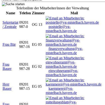
Telefonliste der Mitarbeiter/innen der Verwaltung
Name
Telefon
Zimmer
Mail
Sekretariat
09201
OG 13
/ Zentrale
987-0
poststelle@vg-
mistelbach.bayern.de
09201
Frau Bär
EG 05
987-16
finanzverwaltung@vg-
mistelbach.bayern.de
Frau
09201
EG 02
Bauer
987-28
einwohneramt@vg-
mistelbach.bayern.de
Herr
09201
EG 05
Bauer
987-15
kaemmerei@vg-
mistelbach.bayern.de
Frau
09201