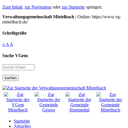
Zum Inhalt
,
zur Navigation
oder
zur Startseite
springen.
Verwaltungsgemeinschaft Mistelbach
| Online: https://www.vg-
mistelbach.de/
Schriftgröße
A
A
A
Suche VGem
suchen
Startseite
Aktuelles