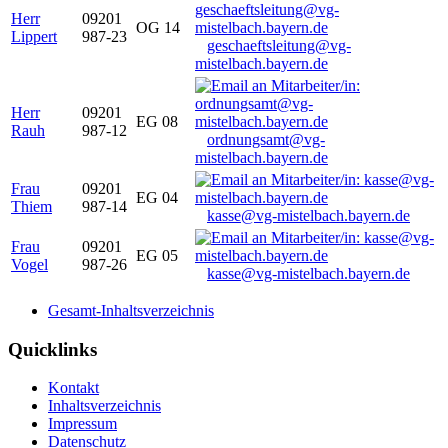
Herr
09201
OG 14
Lippert
987-23
geschaeftsleitung@vg-
mistelbach.bayern.de
Herr
09201
EG 08
Rauh
987-12
ordnungsamt@vg-
mistelbach.bayern.de
Frau
09201
EG 04
Thiem
987-14
kasse@vg-mistelbach.bayern.de
Frau
09201
EG 05
Vogel
987-26
kasse@vg-mistelbach.bayern.de
Gesamt-Inhaltsverzeichnis
Quicklinks
Kontakt
Inhaltsverzeichnis
Impressum
Datenschutz