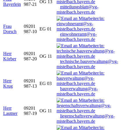
OG 13
Bayerlein
987-21
mitteilungsblatt@vg-
mistelbach.bayern.de
Frau
09201
EG 01
Dorsch
987-10
einwohneramt@vg-
mistelbach.bayern.de
Herr
09201
OG 11
Körber
987-20
technische.bauverwaltung@vg-
mistelbach.bayern.de
Herr
09201
EG 03
Krug
987-13
bauverwaltung@vg-
mistelbach.bayern.de
Herr
09201
OG 11
Lautner
987-19
liegenschaftsverwaltung@vg-
mistelbach.bayern.de