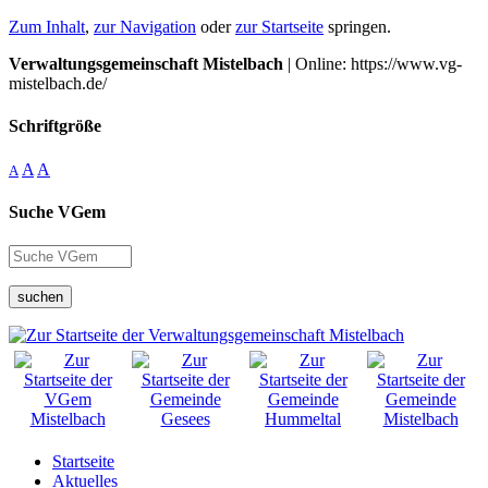
Zum Inhalt
,
zur Navigation
oder
zur Startseite
springen.
Verwaltungsgemeinschaft Mistelbach
| Online: https://www.vg-
mistelbach.de/
Schriftgröße
A
A
A
Suche VGem
suchen
Startseite
Aktuelles