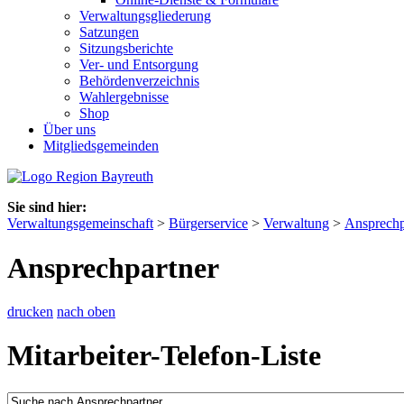
Verwaltungsgliederung
Satzungen
Sitzungsberichte
Ver- und Entsorgung
Behördenverzeichnis
Wahlergebnisse
Shop
Über uns
Mitgliedsgemeinden
Sie sind hier:
Verwaltungsgemeinschaft
>
Bürgerservice
>
Verwaltung
>
Ansprechp
Ansprechpartner
drucken
nach oben
Mitarbeiter-Telefon-Liste