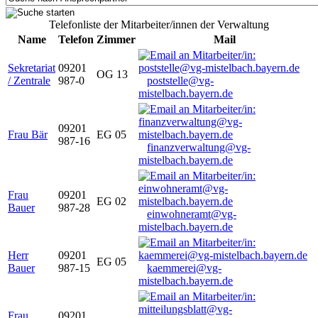
Telefonliste der Mitarbeiter/innen der Verwaltung
Name
Telefon
Zimmer
Mail
Sekretariat
09201
OG 13
/ Zentrale
987-0
poststelle@vg-
mistelbach.bayern.de
09201
Frau Bär
EG 05
987-16
finanzverwaltung@vg-
mistelbach.bayern.de
Frau
09201
EG 02
Bauer
987-28
einwohneramt@vg-
mistelbach.bayern.de
Herr
09201
EG 05
Bauer
987-15
kaemmerei@vg-
mistelbach.bayern.de
Frau
09201