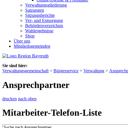
Verwaltungsgliederung
Satzungen
Sitzungsberichte
Ver- und Entsorgung
Behördenverzeichnis
Wahlergebnisse
Shop
Über uns
Mitgliedsgemeinden
Sie sind hier:
Verwaltungsgemeinschaft
>
Bürgerservice
>
Verwaltung
>
Ansprechp
Ansprechpartner
drucken
nach oben
Mitarbeiter-Telefon-Liste