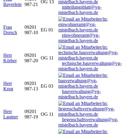
OG 13
Bayerlein
987-21
mitteilungsblatt@vg-
mistelbach.bayern.de
Frau
09201
EG 01
Dorsch
987-10
einwohneramt@vg-
mistelbach.bayern.de
Herr
09201
OG 11
Körber
987-20
technische.bauverwaltung@vg-
mistelbach.bayern.de
Herr
09201
EG 03
Krug
987-13
bauverwaltung@vg-
mistelbach.bayern.de
Herr
09201
OG 11
Lautner
987-19
liegenschaftsverwaltung@vg-
mistelbach.bayern.de