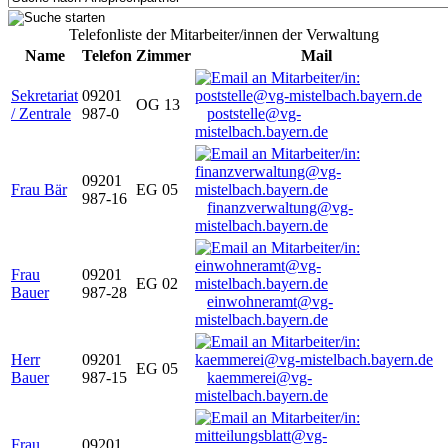
Telefonliste der Mitarbeiter/innen der Verwaltung
Name
Telefon
Zimmer
Mail
Sekretariat
09201
OG 13
/ Zentrale
987-0
poststelle@vg-
mistelbach.bayern.de
09201
Frau Bär
EG 05
987-16
finanzverwaltung@vg-
mistelbach.bayern.de
Frau
09201
EG 02
Bauer
987-28
einwohneramt@vg-
mistelbach.bayern.de
Herr
09201
EG 05
Bauer
987-15
kaemmerei@vg-
mistelbach.bayern.de
Frau
09201