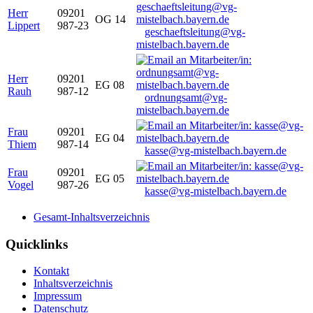
Herr
09201
OG 14
Lippert
987-23
geschaeftsleitung@vg-
mistelbach.bayern.de
Herr
09201
EG 08
Rauh
987-12
ordnungsamt@vg-
mistelbach.bayern.de
Frau
09201
EG 04
Thiem
987-14
kasse@vg-mistelbach.bayern.de
Frau
09201
EG 05
Vogel
987-26
kasse@vg-mistelbach.bayern.de
Gesamt-Inhaltsverzeichnis
Quicklinks
Kontakt
Inhaltsverzeichnis
Impressum
Datenschutz