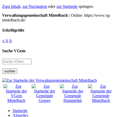
Zum Inhalt
,
zur Navigation
oder
zur Startseite
springen.
Verwaltungsgemeinschaft Mistelbach
| Online: https://www.vg-
mistelbach.de/
Schriftgröße
A
A
A
Suche VGem
suchen
Startseite
Aktuelles