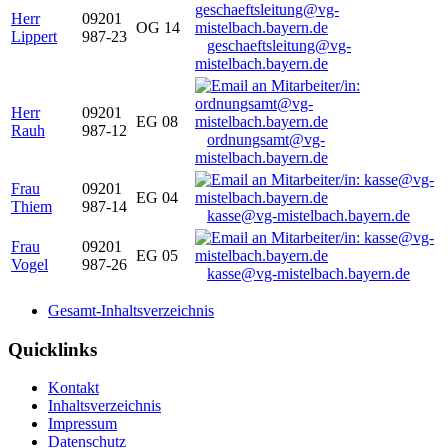
Herr
09201
OG 14
Lippert
987-23
geschaeftsleitung@vg-
mistelbach.bayern.de
Herr
09201
EG 08
Rauh
987-12
ordnungsamt@vg-
mistelbach.bayern.de
Frau
09201
EG 04
Thiem
987-14
kasse@vg-mistelbach.bayern.de
Frau
09201
EG 05
Vogel
987-26
kasse@vg-mistelbach.bayern.de
Gesamt-Inhaltsverzeichnis
Quicklinks
Kontakt
Inhaltsverzeichnis
Impressum
Datenschutz