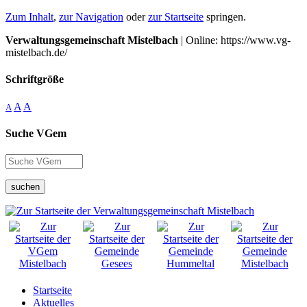
Zum Inhalt
,
zur Navigation
oder
zur Startseite
springen.
Verwaltungsgemeinschaft Mistelbach
| Online: https://www.vg-
mistelbach.de/
Schriftgröße
A
A
A
Suche VGem
suchen
Startseite
Aktuelles