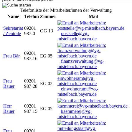
Telefonliste der Mitarbeiter/innen der Verwaltung
Name
Telefon
Zimmer
Mail
Sekretariat
09201
OG 13
/ Zentrale
987-0
poststelle@vg-
mistelbach.bayern.de
09201
Frau Bär
EG 05
987-16
finanzverwaltung@vg-
mistelbach.bayern.de
Frau
09201
EG 02
Bauer
987-28
einwohneramt@vg-
mistelbach.bayern.de
Herr
09201
EG 05
Bauer
987-15
kaemmerei@vg-
mistelbach.bayern.de
Frau
09201