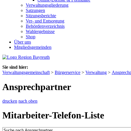
Verwaltungsgliederung
Satzungen
Sitzungsberichte
Ver- und Entsorgung
Behördenverzeichnis
Wahlergebnisse
Shop
Über uns
Mitgliedsgemeinden
Sie sind hier:
Verwaltungsgemeinschaft
>
Bürgerservice
>
Verwaltung
>
Ansprechp
Ansprechpartner
drucken
nach oben
Mitarbeiter-Telefon-Liste