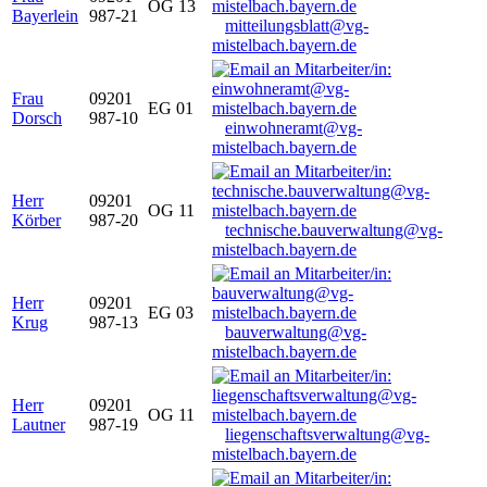
OG 13
Bayerlein
987-21
mitteilungsblatt@vg-
mistelbach.bayern.de
Frau
09201
EG 01
Dorsch
987-10
einwohneramt@vg-
mistelbach.bayern.de
Herr
09201
OG 11
Körber
987-20
technische.bauverwaltung@vg-
mistelbach.bayern.de
Herr
09201
EG 03
Krug
987-13
bauverwaltung@vg-
mistelbach.bayern.de
Herr
09201
OG 11
Lautner
987-19
liegenschaftsverwaltung@vg-
mistelbach.bayern.de