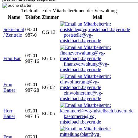
Telefonliste der Mitarbeiter/innen der Verwaltung
Name
Telefon
Zimmer
Mail
Sekretariat
09201
OG 13
/ Zentrale
987-0
poststelle@vg-
mistelbach.bayern.de
09201
Frau Bär
EG 05
987-16
finanzverwaltung@vg-
mistelbach.bayern.de
Frau
09201
EG 02
Bauer
987-28
einwohneramt@vg-
mistelbach.bayern.de
Herr
09201
EG 05
Bauer
987-15
kaemmerei@vg-
mistelbach.bayern.de
Frau
09201