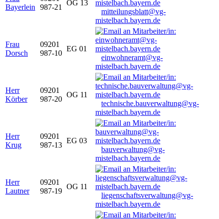
OG 13
Bayerlein
987-21
mitteilungsblatt@vg-
mistelbach.bayern.de
Frau
09201
EG 01
Dorsch
987-10
einwohneramt@vg-
mistelbach.bayern.de
Herr
09201
OG 11
Körber
987-20
technische.bauverwaltung@vg-
mistelbach.bayern.de
Herr
09201
EG 03
Krug
987-13
bauverwaltung@vg-
mistelbach.bayern.de
Herr
09201
OG 11
Lautner
987-19
liegenschaftsverwaltung@vg-
mistelbach.bayern.de