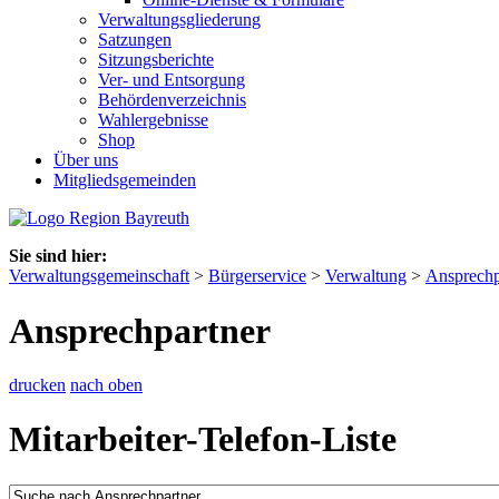
Verwaltungsgliederung
Satzungen
Sitzungsberichte
Ver- und Entsorgung
Behördenverzeichnis
Wahlergebnisse
Shop
Über uns
Mitgliedsgemeinden
Sie sind hier:
Verwaltungsgemeinschaft
>
Bürgerservice
>
Verwaltung
>
Ansprechp
Ansprechpartner
drucken
nach oben
Mitarbeiter-Telefon-Liste