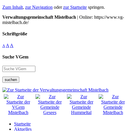
Zum Inhalt
,
zur Navigation
oder
zur Startseite
springen.
Verwaltungsgemeinschaft Mistelbach
| Online: https://www.vg-
mistelbach.de/
Schriftgröße
A
A
A
Suche VGem
suchen
Startseite
Aktuelles