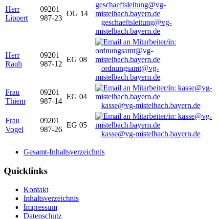
Herr
09201
OG 14
Lippert
987-23
geschaeftsleitung@vg-
mistelbach.bayern.de
Herr
09201
EG 08
Rauh
987-12
ordnungsamt@vg-
mistelbach.bayern.de
Frau
09201
EG 04
Thiem
987-14
kasse@vg-mistelbach.bayern.de
Frau
09201
EG 05
Vogel
987-26
kasse@vg-mistelbach.bayern.de
Gesamt-Inhaltsverzeichnis
Quicklinks
Kontakt
Inhaltsverzeichnis
Impressum
Datenschutz