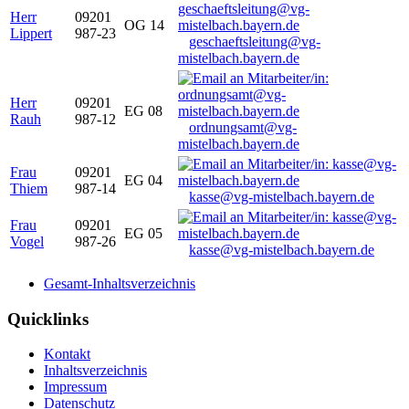
Herr
09201
OG 14
Lippert
987-23
geschaeftsleitung@vg-
mistelbach.bayern.de
Herr
09201
EG 08
Rauh
987-12
ordnungsamt@vg-
mistelbach.bayern.de
Frau
09201
EG 04
Thiem
987-14
kasse@vg-mistelbach.bayern.de
Frau
09201
EG 05
Vogel
987-26
kasse@vg-mistelbach.bayern.de
Gesamt-Inhaltsverzeichnis
Quicklinks
Kontakt
Inhaltsverzeichnis
Impressum
Datenschutz