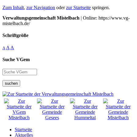
Zum Inhalt
,
zur Navigation
oder
zur Startseite
springen.
Verwaltungsgemeinschaft Mistelbach
| Online: https://www.vg-
mistelbach.de/
Schriftgröße
A
A
A
Suche VGem
suchen
Startseite
Aktuelles