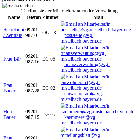
Telefonliste der Mitarbeiter/innen der Verwaltung
Name
Telefon
Zimmer
Mail
Sekretariat
09201
OG 13
/ Zentrale
987-0
poststelle@vg-
mistelbach.bayern.de
09201
Frau Bär
EG 05
987-16
finanzverwaltung@vg-
mistelbach.bayern.de
Frau
09201
EG 02
Bauer
987-28
einwohneramt@vg-
mistelbach.bayern.de
Herr
09201
EG 05
Bauer
987-15
kaemmerei@vg-
mistelbach.bayern.de
Frau
09201