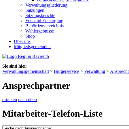
Verwaltungsgliederung
Satzungen
Sitzungsberichte
Ver- und Entsorgung
Behördenverzeichnis
Wahlergebnisse
Shop
Über uns
Mitgliedsgemeinden
Sie sind hier:
Verwaltungsgemeinschaft
>
Bürgerservice
>
Verwaltung
>
Ansprechp
Ansprechpartner
drucken
nach oben
Mitarbeiter-Telefon-Liste