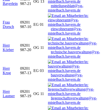
OG 13
Bayerlein
987-21
mitteilungsblatt@vg-
mistelbach.bayern.de
Frau
09201
EG 01
Dorsch
987-10
einwohneramt@vg-
mistelbach.bayern.de
Herr
09201
OG 11
Körber
987-20
technische.bauverwaltung@vg-
mistelbach.bayern.de
Herr
09201
EG 03
Krug
987-13
bauverwaltung@vg-
mistelbach.bayern.de
Herr
09201
OG 11
Lautner
987-19
liegenschaftsverwaltung@vg-
mistelbach.bayern.de