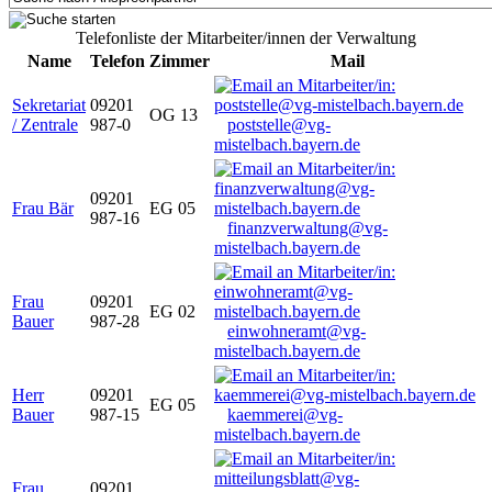
Telefonliste der Mitarbeiter/innen der Verwaltung
Name
Telefon
Zimmer
Mail
Sekretariat
09201
OG 13
/ Zentrale
987-0
poststelle@vg-
mistelbach.bayern.de
09201
Frau Bär
EG 05
987-16
finanzverwaltung@vg-
mistelbach.bayern.de
Frau
09201
EG 02
Bauer
987-28
einwohneramt@vg-
mistelbach.bayern.de
Herr
09201
EG 05
Bauer
987-15
kaemmerei@vg-
mistelbach.bayern.de
Frau
09201