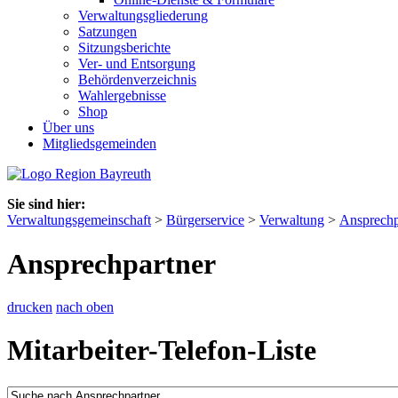
Verwaltungsgliederung
Satzungen
Sitzungsberichte
Ver- und Entsorgung
Behördenverzeichnis
Wahlergebnisse
Shop
Über uns
Mitgliedsgemeinden
Sie sind hier:
Verwaltungsgemeinschaft
>
Bürgerservice
>
Verwaltung
>
Ansprechp
Ansprechpartner
drucken
nach oben
Mitarbeiter-Telefon-Liste