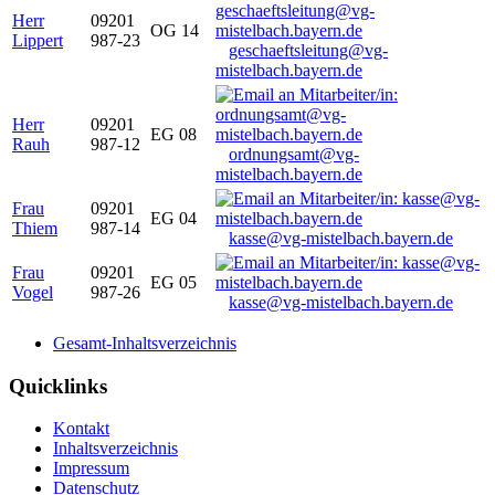
Herr
09201
OG 14
Lippert
987-23
geschaeftsleitung@vg-
mistelbach.bayern.de
Herr
09201
EG 08
Rauh
987-12
ordnungsamt@vg-
mistelbach.bayern.de
Frau
09201
EG 04
Thiem
987-14
kasse@vg-mistelbach.bayern.de
Frau
09201
EG 05
Vogel
987-26
kasse@vg-mistelbach.bayern.de
Gesamt-Inhaltsverzeichnis
Quicklinks
Kontakt
Inhaltsverzeichnis
Impressum
Datenschutz