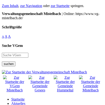
Zum Inhalt
,
zur Navigation
oder
zur Startseite
springen.
Verwaltungsgemeinschaft Mistelbach
| Online: https://www.vg-
mistelbach.de/
Schriftgröße
A
A
A
Suche VGem
suchen
Startseite
Aktuelles