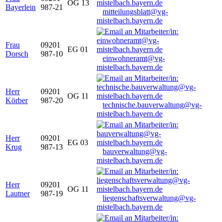
OG 13
Bayerlein
987-21
mitteilungsblatt@vg-
mistelbach.bayern.de
Frau
09201
EG 01
Dorsch
987-10
einwohneramt@vg-
mistelbach.bayern.de
Herr
09201
OG 11
Körber
987-20
technische.bauverwaltung@vg-
mistelbach.bayern.de
Herr
09201
EG 03
Krug
987-13
bauverwaltung@vg-
mistelbach.bayern.de
Herr
09201
OG 11
Lautner
987-19
liegenschaftsverwaltung@vg-
mistelbach.bayern.de