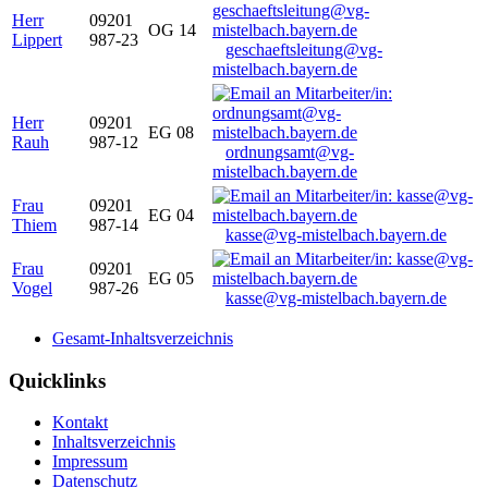
Herr
09201
OG 14
Lippert
987-23
geschaeftsleitung@vg-
mistelbach.bayern.de
Herr
09201
EG 08
Rauh
987-12
ordnungsamt@vg-
mistelbach.bayern.de
Frau
09201
EG 04
Thiem
987-14
kasse@vg-mistelbach.bayern.de
Frau
09201
EG 05
Vogel
987-26
kasse@vg-mistelbach.bayern.de
Gesamt-Inhaltsverzeichnis
Quicklinks
Kontakt
Inhaltsverzeichnis
Impressum
Datenschutz