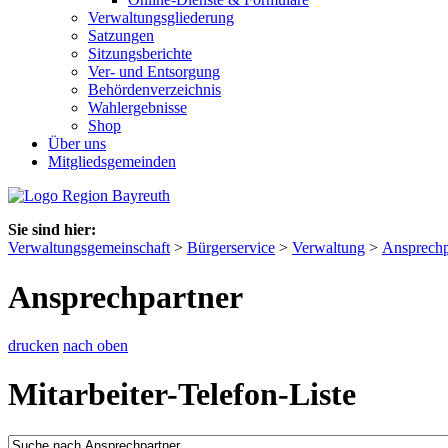
Verwaltungsgliederung
Satzungen
Sitzungsberichte
Ver- und Entsorgung
Behördenverzeichnis
Wahlergebnisse
Shop
Über uns
Mitgliedsgemeinden
Sie sind hier:
Verwaltungsgemeinschaft
>
Bürgerservice
>
Verwaltung
>
Ansprechp
Ansprechpartner
drucken
nach oben
Mitarbeiter-Telefon-Liste