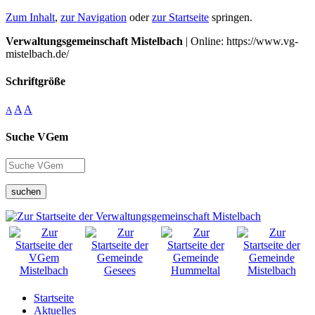
Zum Inhalt
,
zur Navigation
oder
zur Startseite
springen.
Verwaltungsgemeinschaft Mistelbach
| Online: https://www.vg-
mistelbach.de/
Schriftgröße
A
A
A
Suche VGem
suchen
Startseite
Aktuelles