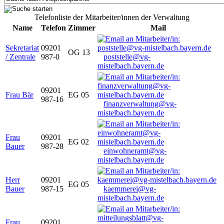
Telefonliste der Mitarbeiter/innen der Verwaltung
Name
Telefon
Zimmer
Mail
Sekretariat
09201
OG 13
/ Zentrale
987-0
poststelle@vg-
mistelbach.bayern.de
09201
Frau Bär
EG 05
987-16
finanzverwaltung@vg-
mistelbach.bayern.de
Frau
09201
EG 02
Bauer
987-28
einwohneramt@vg-
mistelbach.bayern.de
Herr
09201
EG 05
Bauer
987-15
kaemmerei@vg-
mistelbach.bayern.de
Frau
09201