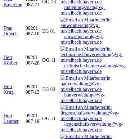
OG 13
Bayerlein
987-21
mitteilungsblatt@vg-
mistelbach.bayern.de
Frau
09201
EG 01
Dorsch
987-10
einwohneramt@vg-
mistelbach.bayern.de
Herr
09201
OG 11
Körber
987-20
technische.bauverwaltung@vg-
mistelbach.bayern.de
Herr
09201
EG 03
Krug
987-13
bauverwaltung@vg-
mistelbach.bayern.de
Herr
09201
OG 11
Lautner
987-19
liegenschaftsverwaltung@vg-
mistelbach.bayern.de