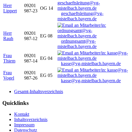
Herr
09201
OG 14
Lippert
987-23
geschaeftsleitung@vg-
mistelbach.bayern.de
Herr
09201
EG 08
Rauh
987-12
ordnungsamt@vg-
mistelbach.bayern.de
Frau
09201
EG 04
Thiem
987-14
kasse@vg-mistelbach.bayern.de
Frau
09201
EG 05
Vogel
987-26
kasse@vg-mistelbach.bayern.de
Gesamt-Inhaltsverzeichnis
Quicklinks
Kontakt
Inhaltsverzeichnis
Impressum
Datenschutz