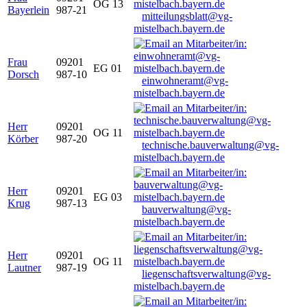
OG 13
Bayerlein
987-21
mitteilungsblatt@vg-
mistelbach.bayern.de
Frau
09201
EG 01
Dorsch
987-10
einwohneramt@vg-
mistelbach.bayern.de
Herr
09201
OG 11
Körber
987-20
technische.bauverwaltung@vg-
mistelbach.bayern.de
Herr
09201
EG 03
Krug
987-13
bauverwaltung@vg-
mistelbach.bayern.de
Herr
09201
OG 11
Lautner
987-19
liegenschaftsverwaltung@vg-
mistelbach.bayern.de