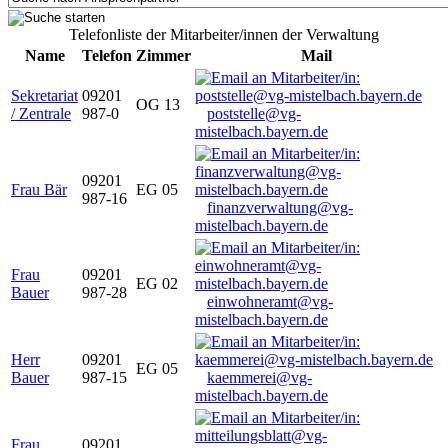
Telefonliste der Mitarbeiter/innen der Verwaltung
Name
Telefon
Zimmer
Mail
Sekretariat
09201
OG 13
/ Zentrale
987-0
poststelle@vg-
mistelbach.bayern.de
09201
Frau Bär
EG 05
987-16
finanzverwaltung@vg-
mistelbach.bayern.de
Frau
09201
EG 02
Bauer
987-28
einwohneramt@vg-
mistelbach.bayern.de
Herr
09201
EG 05
Bauer
987-15
kaemmerei@vg-
mistelbach.bayern.de
Frau
09201