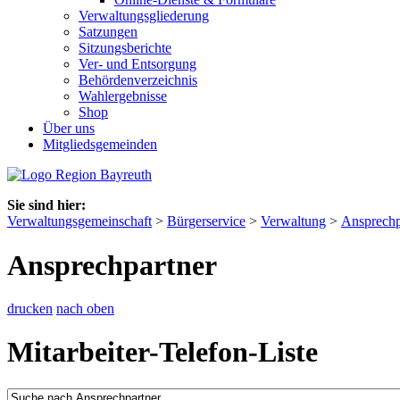
Verwaltungsgliederung
Satzungen
Sitzungsberichte
Ver- und Entsorgung
Behördenverzeichnis
Wahlergebnisse
Shop
Über uns
Mitgliedsgemeinden
Sie sind hier:
Verwaltungsgemeinschaft
>
Bürgerservice
>
Verwaltung
>
Ansprechp
Ansprechpartner
drucken
nach oben
Mitarbeiter-Telefon-Liste