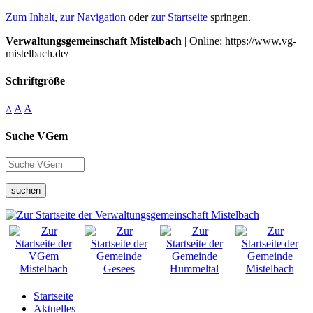
Zum Inhalt
,
zur Navigation
oder
zur Startseite
springen.
Verwaltungsgemeinschaft Mistelbach
| Online: https://www.vg-
mistelbach.de/
Schriftgröße
A
A
A
Suche VGem
suchen
Startseite
Aktuelles