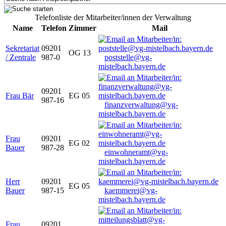
Telefonliste der Mitarbeiter/innen der Verwaltung
Name
Telefon
Zimmer
Mail
Sekretariat
09201
OG 13
/ Zentrale
987-0
poststelle@vg-
mistelbach.bayern.de
09201
Frau Bär
EG 05
987-16
finanzverwaltung@vg-
mistelbach.bayern.de
Frau
09201
EG 02
Bauer
987-28
einwohneramt@vg-
mistelbach.bayern.de
Herr
09201
EG 05
Bauer
987-15
kaemmerei@vg-
mistelbach.bayern.de
Frau
09201