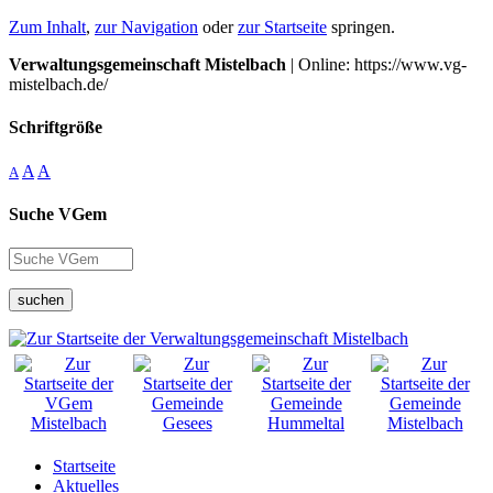
Zum Inhalt
,
zur Navigation
oder
zur Startseite
springen.
Verwaltungsgemeinschaft Mistelbach
| Online: https://www.vg-
mistelbach.de/
Schriftgröße
A
A
A
Suche VGem
suchen
Startseite
Aktuelles