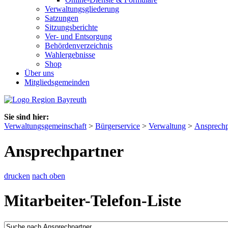
Verwaltungsgliederung
Satzungen
Sitzungsberichte
Ver- und Entsorgung
Behördenverzeichnis
Wahlergebnisse
Shop
Über uns
Mitgliedsgemeinden
Sie sind hier:
Verwaltungsgemeinschaft
>
Bürgerservice
>
Verwaltung
>
Ansprechp
Ansprechpartner
drucken
nach oben
Mitarbeiter-Telefon-Liste