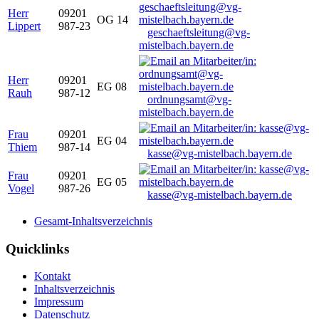
Herr
09201
OG 14
Lippert
987-23
geschaeftsleitung@vg-
mistelbach.bayern.de
Herr
09201
EG 08
Rauh
987-12
ordnungsamt@vg-
mistelbach.bayern.de
Frau
09201
EG 04
Thiem
987-14
kasse@vg-mistelbach.bayern.de
Frau
09201
EG 05
Vogel
987-26
kasse@vg-mistelbach.bayern.de
Gesamt-Inhaltsverzeichnis
Quicklinks
Kontakt
Inhaltsverzeichnis
Impressum
Datenschutz