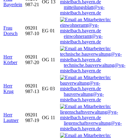
OG 13
Bayerlein
987-21
mitteilungsblatt@vg-
mistelbach.bayern.de
Frau
09201
EG 01
Dorsch
987-10
einwohneramt@vg-
mistelbach.bayern.de
Herr
09201
OG 11
Körber
987-20
technische.bauverwaltung@vg-
mistelbach.bayern.de
Herr
09201
EG 03
Krug
987-13
bauverwaltung@vg-
mistelbach.bayern.de
Herr
09201
OG 11
Lautner
987-19
liegenschaftsverwaltung@vg-
mistelbach.bayern.de