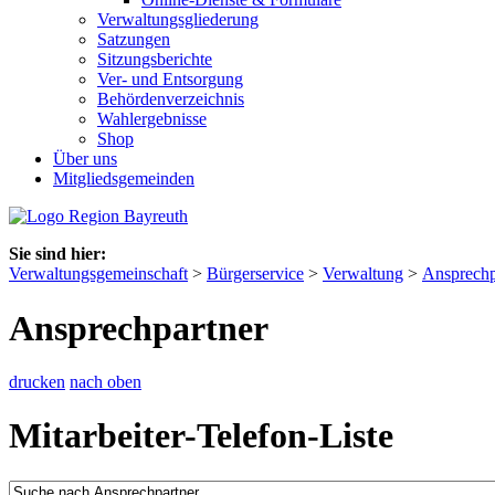
Verwaltungsgliederung
Satzungen
Sitzungsberichte
Ver- und Entsorgung
Behördenverzeichnis
Wahlergebnisse
Shop
Über uns
Mitgliedsgemeinden
Sie sind hier:
Verwaltungsgemeinschaft
>
Bürgerservice
>
Verwaltung
>
Ansprechp
Ansprechpartner
drucken
nach oben
Mitarbeiter-Telefon-Liste