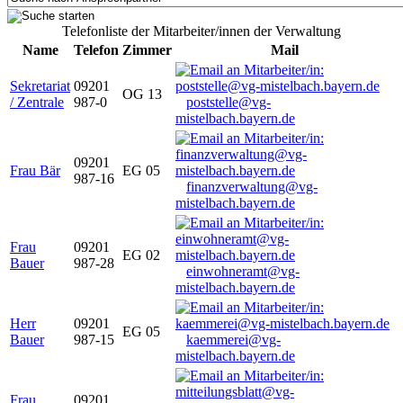
Telefonliste der Mitarbeiter/innen der Verwaltung
Name
Telefon
Zimmer
Mail
Sekretariat
09201
OG 13
/ Zentrale
987-0
poststelle@vg-
mistelbach.bayern.de
09201
Frau Bär
EG 05
987-16
finanzverwaltung@vg-
mistelbach.bayern.de
Frau
09201
EG 02
Bauer
987-28
einwohneramt@vg-
mistelbach.bayern.de
Herr
09201
EG 05
Bauer
987-15
kaemmerei@vg-
mistelbach.bayern.de
Frau
09201