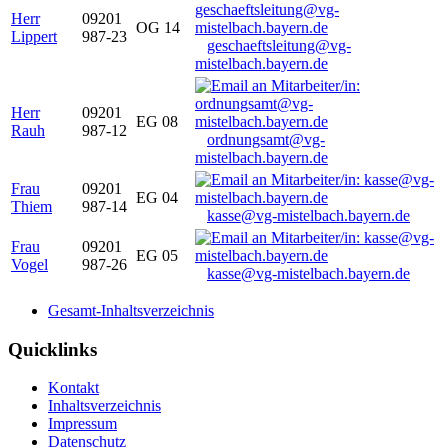
Herr
09201
OG 14
Lippert
987-23
geschaeftsleitung@vg-
mistelbach.bayern.de
Herr
09201
EG 08
Rauh
987-12
ordnungsamt@vg-
mistelbach.bayern.de
Frau
09201
EG 04
Thiem
987-14
kasse@vg-mistelbach.bayern.de
Frau
09201
EG 05
Vogel
987-26
kasse@vg-mistelbach.bayern.de
Gesamt-Inhaltsverzeichnis
Quicklinks
Kontakt
Inhaltsverzeichnis
Impressum
Datenschutz