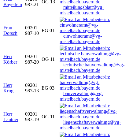
OG 13
Bayerlein
987-21
mitteilungsblatt@vg-
mistelbach.bayern.de
Frau
09201
EG 01
Dorsch
987-10
einwohneramt@vg-
mistelbach.bayern.de
Herr
09201
OG 11
Körber
987-20
technische.bauverwaltung@vg-
mistelbach.bayern.de
Herr
09201
EG 03
Krug
987-13
bauverwaltung@vg-
mistelbach.bayern.de
Herr
09201
OG 11
Lautner
987-19
liegenschaftsverwaltung@vg-
mistelbach.bayern.de