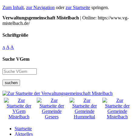
Zum Inhalt
,
zur Navigation
oder
zur Startseite
springen.
Verwaltungsgemeinschaft Mistelbach
| Online: https://www.vg-
mistelbach.de/
Schriftgröße
A
A
A
Suche VGem
suchen
Startseite
Aktuelles