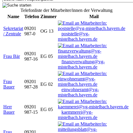
Telefonliste der Mitarbeiter/innen der Verwaltung
Name
Telefon
Zimmer
Mail
Sekretariat
09201
OG 13
/ Zentrale
987-0
poststelle@vg-
mistelbach.bayern.de
09201
Frau Bär
EG 05
987-16
finanzverwaltung@vg-
mistelbach.bayern.de
Frau
09201
EG 02
Bauer
987-28
einwohneramt@vg-
mistelbach.bayern.de
Herr
09201
EG 05
Bauer
987-15
kaemmerei@vg-
mistelbach.bayern.de
Frau
09201