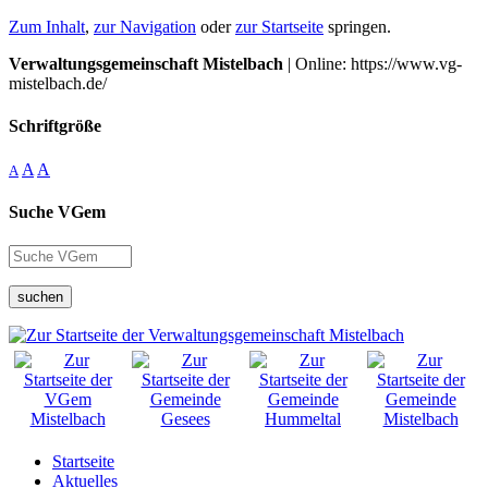
Zum Inhalt
,
zur Navigation
oder
zur Startseite
springen.
Verwaltungsgemeinschaft Mistelbach
| Online: https://www.vg-
mistelbach.de/
Schriftgröße
A
A
A
Suche VGem
suchen
Startseite
Aktuelles