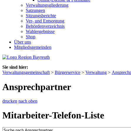
Verwaltungsgliederung
Satzungen
Sitzungsberichte
Ver- und Entsorgung
Behördenverzeichnis
Wahlergebnisse
Shop
Über uns
Mitgliedsgemeinden
Sie sind hier:
Verwaltungsgemeinschaft
>
Bürgerservice
>
Verwaltung
>
Ansprechp
Ansprechpartner
drucken
nach oben
Mitarbeiter-Telefon-Liste