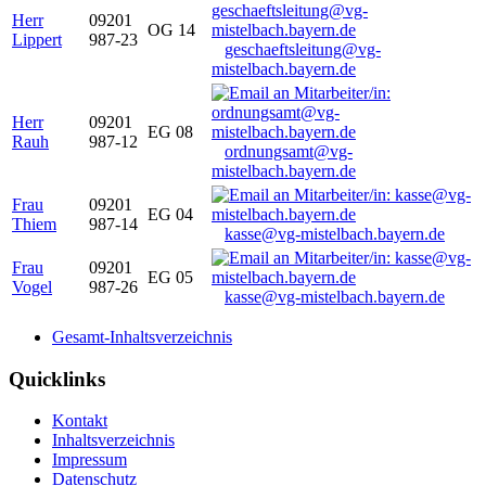
Herr
09201
OG 14
Lippert
987-23
geschaeftsleitung@vg-
mistelbach.bayern.de
Herr
09201
EG 08
Rauh
987-12
ordnungsamt@vg-
mistelbach.bayern.de
Frau
09201
EG 04
Thiem
987-14
kasse@vg-mistelbach.bayern.de
Frau
09201
EG 05
Vogel
987-26
kasse@vg-mistelbach.bayern.de
Gesamt-Inhaltsverzeichnis
Quicklinks
Kontakt
Inhaltsverzeichnis
Impressum
Datenschutz