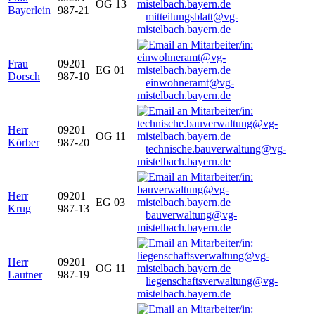
OG 13
Bayerlein
987-21
mitteilungsblatt@vg-
mistelbach.bayern.de
Frau
09201
EG 01
Dorsch
987-10
einwohneramt@vg-
mistelbach.bayern.de
Herr
09201
OG 11
Körber
987-20
technische.bauverwaltung@vg-
mistelbach.bayern.de
Herr
09201
EG 03
Krug
987-13
bauverwaltung@vg-
mistelbach.bayern.de
Herr
09201
OG 11
Lautner
987-19
liegenschaftsverwaltung@vg-
mistelbach.bayern.de