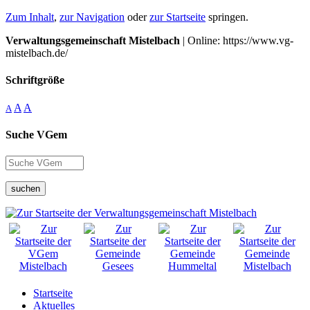
Zum Inhalt
,
zur Navigation
oder
zur Startseite
springen.
Verwaltungsgemeinschaft Mistelbach
| Online: https://www.vg-
mistelbach.de/
Schriftgröße
A
A
A
Suche VGem
suchen
Startseite
Aktuelles