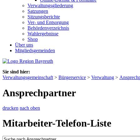
Verwaltungsgliederung
Satzungen
Sitzungsberichte
Ver- und Entsorgung
Behördenverzeichnis
Wahlergebnisse
Shop
Über uns
Mitgliedsgemeinden
Sie sind hier:
Verwaltungsgemeinschaft
>
Bürgerservice
>
Verwaltung
>
Ansprechp
Ansprechpartner
drucken
nach oben
Mitarbeiter-Telefon-Liste