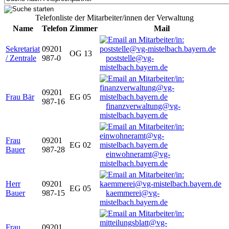
Telefonliste der Mitarbeiter/innen der Verwaltung
Name
Telefon
Zimmer
Mail
Sekretariat
09201
OG 13
/ Zentrale
987-0
poststelle@vg-
mistelbach.bayern.de
09201
Frau Bär
EG 05
987-16
finanzverwaltung@vg-
mistelbach.bayern.de
Frau
09201
EG 02
Bauer
987-28
einwohneramt@vg-
mistelbach.bayern.de
Herr
09201
EG 05
Bauer
987-15
kaemmerei@vg-
mistelbach.bayern.de
Frau
09201