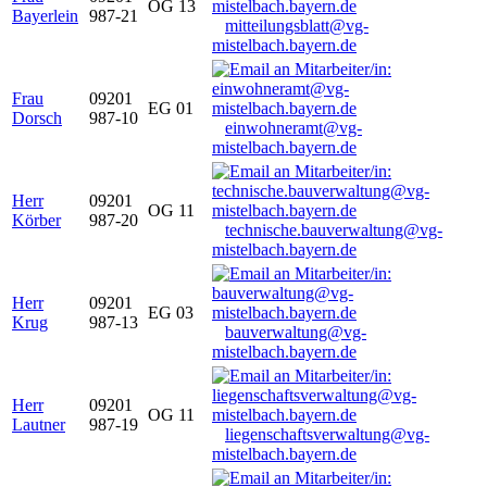
OG 13
Bayerlein
987-21
mitteilungsblatt@vg-
mistelbach.bayern.de
Frau
09201
EG 01
Dorsch
987-10
einwohneramt@vg-
mistelbach.bayern.de
Herr
09201
OG 11
Körber
987-20
technische.bauverwaltung@vg-
mistelbach.bayern.de
Herr
09201
EG 03
Krug
987-13
bauverwaltung@vg-
mistelbach.bayern.de
Herr
09201
OG 11
Lautner
987-19
liegenschaftsverwaltung@vg-
mistelbach.bayern.de