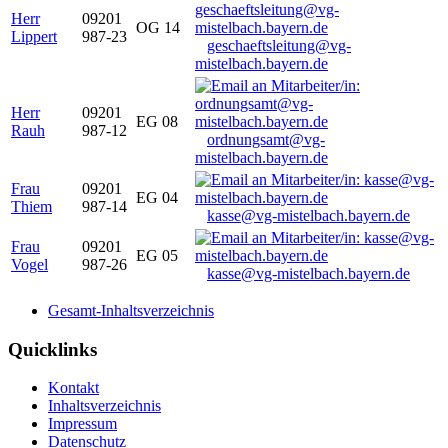
Herr
09201
OG 14
Lippert
987-23
geschaeftsleitung@vg-
mistelbach.bayern.de
Herr
09201
EG 08
Rauh
987-12
ordnungsamt@vg-
mistelbach.bayern.de
Frau
09201
EG 04
Thiem
987-14
kasse@vg-mistelbach.bayern.de
Frau
09201
EG 05
Vogel
987-26
kasse@vg-mistelbach.bayern.de
Gesamt-Inhaltsverzeichnis
Quicklinks
Kontakt
Inhaltsverzeichnis
Impressum
Datenschutz