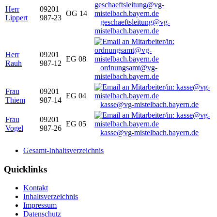
Herr
09201
OG 14
Lippert
987-23
geschaeftsleitung@vg-
mistelbach.bayern.de
Herr
09201
EG 08
Rauh
987-12
ordnungsamt@vg-
mistelbach.bayern.de
Frau
09201
EG 04
Thiem
987-14
kasse@vg-mistelbach.bayern.de
Frau
09201
EG 05
Vogel
987-26
kasse@vg-mistelbach.bayern.de
Gesamt-Inhaltsverzeichnis
Quicklinks
Kontakt
Inhaltsverzeichnis
Impressum
Datenschutz