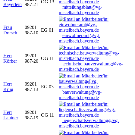
OG 13
Bayerlein
987-21
mitteilungsblatt@vg-
mistelbach.bayern.de
Frau
09201
EG 01
Dorsch
987-10
einwohneramt@vg-
mistelbach.bayern.de
Herr
09201
OG 11
Körber
987-20
technische.bauverwaltung@vg-
mistelbach.bayern.de
Herr
09201
EG 03
Krug
987-13
bauverwaltung@vg-
mistelbach.bayern.de
Herr
09201
OG 11
Lautner
987-19
liegenschaftsverwaltung@vg-
mistelbach.bayern.de