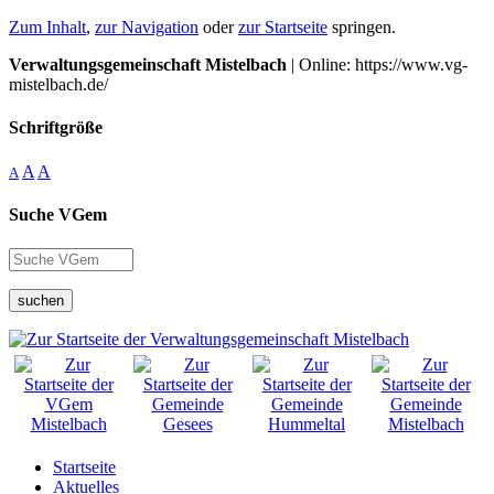
Zum Inhalt
,
zur Navigation
oder
zur Startseite
springen.
Verwaltungsgemeinschaft Mistelbach
| Online: https://www.vg-
mistelbach.de/
Schriftgröße
A
A
A
Suche VGem
suchen
Startseite
Aktuelles