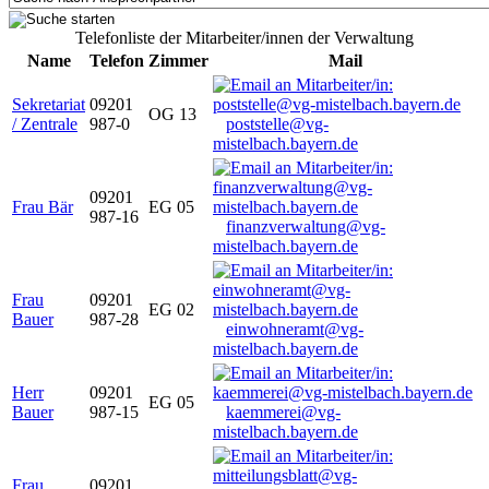
Telefonliste der Mitarbeiter/innen der Verwaltung
Name
Telefon
Zimmer
Mail
Sekretariat
09201
OG 13
/ Zentrale
987-0
poststelle@vg-
mistelbach.bayern.de
09201
Frau Bär
EG 05
987-16
finanzverwaltung@vg-
mistelbach.bayern.de
Frau
09201
EG 02
Bauer
987-28
einwohneramt@vg-
mistelbach.bayern.de
Herr
09201
EG 05
Bauer
987-15
kaemmerei@vg-
mistelbach.bayern.de
Frau
09201