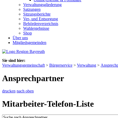
Verwaltungsgliederung
Satzungen
Sitzungsberichte
Ver- und Entsorgung
Behördenverzeichnis
Wahlergebnisse
Shop
Über uns
Mitgliedsgemeinden
Sie sind hier:
Verwaltungsgemeinschaft
>
Bürgerservice
>
Verwaltung
>
Ansprechp
Ansprechpartner
drucken
nach oben
Mitarbeiter-Telefon-Liste