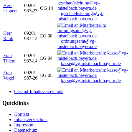
Herr
09201
OG 14
Lippert
987-23
geschaeftsleitung@vg-
mistelbach.bayern.de
Herr
09201
EG 08
Rauh
987-12
ordnungsamt@vg-
mistelbach.bayern.de
Frau
09201
EG 04
Thiem
987-14
kasse@vg-mistelbach.bayern.de
Frau
09201
EG 05
Vogel
987-26
kasse@vg-mistelbach.bayern.de
Gesamt-Inhaltsverzeichnis
Quicklinks
Kontakt
Inhaltsverzeichnis
Impressum
Datenschutz