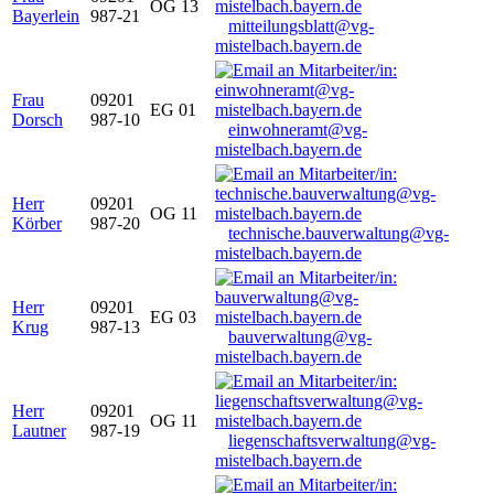
OG 13
Bayerlein
987-21
mitteilungsblatt@vg-
mistelbach.bayern.de
Frau
09201
EG 01
Dorsch
987-10
einwohneramt@vg-
mistelbach.bayern.de
Herr
09201
OG 11
Körber
987-20
technische.bauverwaltung@vg-
mistelbach.bayern.de
Herr
09201
EG 03
Krug
987-13
bauverwaltung@vg-
mistelbach.bayern.de
Herr
09201
OG 11
Lautner
987-19
liegenschaftsverwaltung@vg-
mistelbach.bayern.de