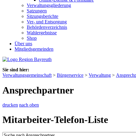
Verwaltungsgliederung
Satzungen
Sitzungsberichte
Ver- und Entsorgung
Behördenverzeichnis
Wahlergebnisse
Shop
Über uns
Mitgliedsgemeinden
Sie sind hier:
Verwaltungsgemeinschaft
>
Bürgerservice
>
Verwaltung
>
Ansprechp
Ansprechpartner
drucken
nach oben
Mitarbeiter-Telefon-Liste