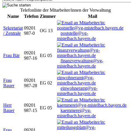
Telefonliste der Mitarbeiter/innen der Verwaltung
Name
Telefon
Zimmer
Mail
Sekretariat
09201
OG 13
/ Zentrale
987-0
poststelle@vg-
mistelbach.bayern.de
09201
Frau Bär
EG 05
987-16
finanzverwaltung@vg-
mistelbach.bayern.de
Frau
09201
EG 02
Bauer
987-28
einwohneramt@vg-
mistelbach.bayern.de
Herr
09201
EG 05
Bauer
987-15
kaemmerei@vg-
mistelbach.bayern.de
Frau
09201