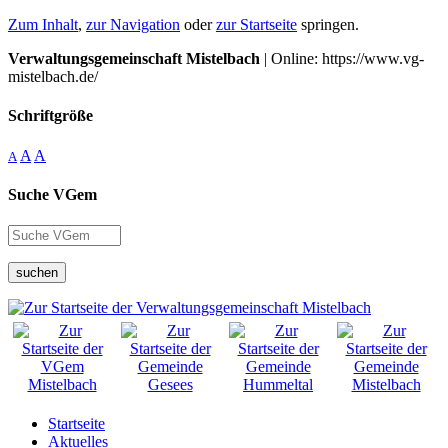
Zum Inhalt
,
zur Navigation
oder
zur Startseite
springen.
Verwaltungsgemeinschaft Mistelbach
| Online: https://www.vg-
mistelbach.de/
Schriftgröße
A
A
A
Suche VGem
suchen
Startseite
Aktuelles