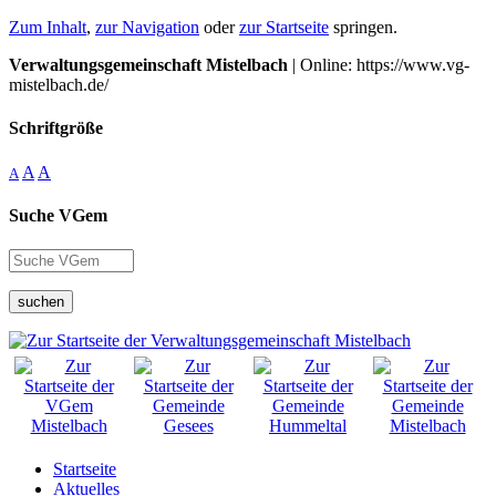
Zum Inhalt
,
zur Navigation
oder
zur Startseite
springen.
Verwaltungsgemeinschaft Mistelbach
| Online: https://www.vg-
mistelbach.de/
Schriftgröße
A
A
A
Suche VGem
suchen
Startseite
Aktuelles