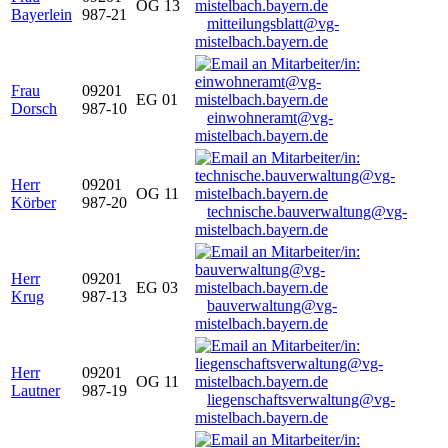
OG 13
Bayerlein
987-21
mitteilungsblatt@vg-
mistelbach.bayern.de
Frau
09201
EG 01
Dorsch
987-10
einwohneramt@vg-
mistelbach.bayern.de
Herr
09201
OG 11
Körber
987-20
technische.bauverwaltung@vg-
mistelbach.bayern.de
Herr
09201
EG 03
Krug
987-13
bauverwaltung@vg-
mistelbach.bayern.de
Herr
09201
OG 11
Lautner
987-19
liegenschaftsverwaltung@vg-
mistelbach.bayern.de