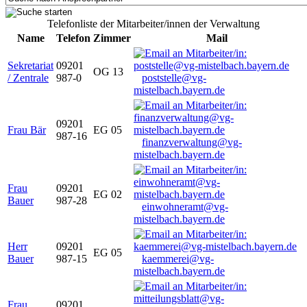
Telefonliste der Mitarbeiter/innen der Verwaltung
Name
Telefon
Zimmer
Mail
Sekretariat
09201
OG 13
/ Zentrale
987-0
poststelle@vg-
mistelbach.bayern.de
09201
Frau Bär
EG 05
987-16
finanzverwaltung@vg-
mistelbach.bayern.de
Frau
09201
EG 02
Bauer
987-28
einwohneramt@vg-
mistelbach.bayern.de
Herr
09201
EG 05
Bauer
987-15
kaemmerei@vg-
mistelbach.bayern.de
Frau
09201