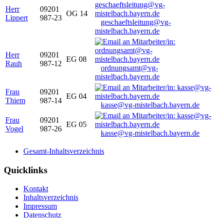
Herr
09201
OG 14
Lippert
987-23
geschaeftsleitung@vg-
mistelbach.bayern.de
Herr
09201
EG 08
Rauh
987-12
ordnungsamt@vg-
mistelbach.bayern.de
Frau
09201
EG 04
Thiem
987-14
kasse@vg-mistelbach.bayern.de
Frau
09201
EG 05
Vogel
987-26
kasse@vg-mistelbach.bayern.de
Gesamt-Inhaltsverzeichnis
Quicklinks
Kontakt
Inhaltsverzeichnis
Impressum
Datenschutz