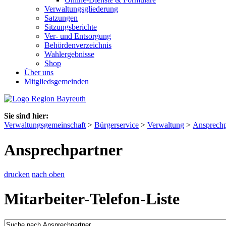
Verwaltungsgliederung
Satzungen
Sitzungsberichte
Ver- und Entsorgung
Behördenverzeichnis
Wahlergebnisse
Shop
Über uns
Mitgliedsgemeinden
Sie sind hier:
Verwaltungsgemeinschaft
>
Bürgerservice
>
Verwaltung
>
Ansprechp
Ansprechpartner
drucken
nach oben
Mitarbeiter-Telefon-Liste