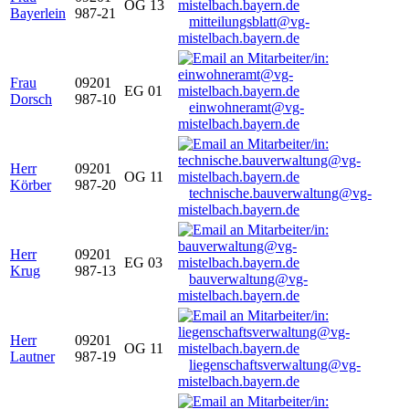
OG 13
Bayerlein
987-21
mitteilungsblatt@vg-
mistelbach.bayern.de
Frau
09201
EG 01
Dorsch
987-10
einwohneramt@vg-
mistelbach.bayern.de
Herr
09201
OG 11
Körber
987-20
technische.bauverwaltung@vg-
mistelbach.bayern.de
Herr
09201
EG 03
Krug
987-13
bauverwaltung@vg-
mistelbach.bayern.de
Herr
09201
OG 11
Lautner
987-19
liegenschaftsverwaltung@vg-
mistelbach.bayern.de