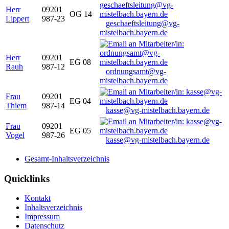
Herr
09201
OG 14
Lippert
987-23
geschaeftsleitung@vg-
mistelbach.bayern.de
Herr
09201
EG 08
Rauh
987-12
ordnungsamt@vg-
mistelbach.bayern.de
Frau
09201
EG 04
Thiem
987-14
kasse@vg-mistelbach.bayern.de
Frau
09201
EG 05
Vogel
987-26
kasse@vg-mistelbach.bayern.de
Gesamt-Inhaltsverzeichnis
Quicklinks
Kontakt
Inhaltsverzeichnis
Impressum
Datenschutz