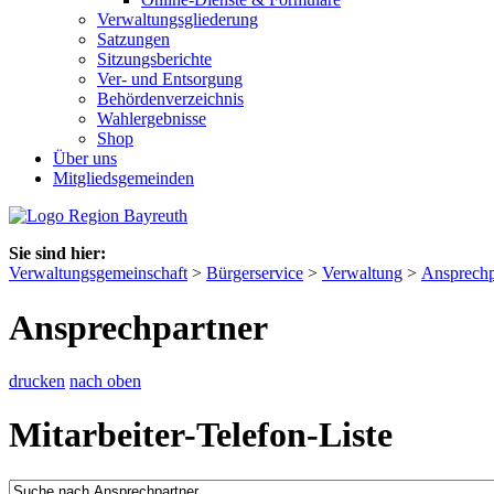
Verwaltungsgliederung
Satzungen
Sitzungsberichte
Ver- und Entsorgung
Behördenverzeichnis
Wahlergebnisse
Shop
Über uns
Mitgliedsgemeinden
Sie sind hier:
Verwaltungsgemeinschaft
>
Bürgerservice
>
Verwaltung
>
Ansprechp
Ansprechpartner
drucken
nach oben
Mitarbeiter-Telefon-Liste