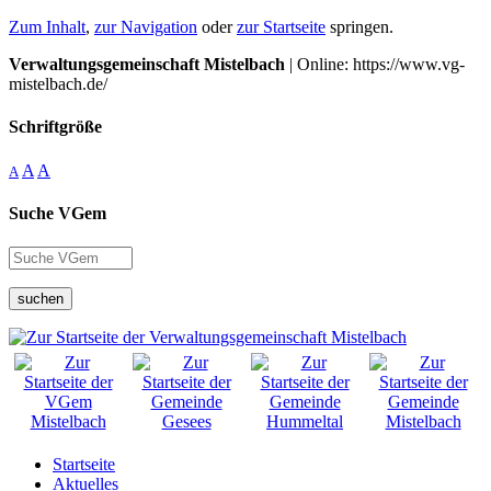
Zum Inhalt
,
zur Navigation
oder
zur Startseite
springen.
Verwaltungsgemeinschaft Mistelbach
| Online: https://www.vg-
mistelbach.de/
Schriftgröße
A
A
A
Suche VGem
suchen
Startseite
Aktuelles