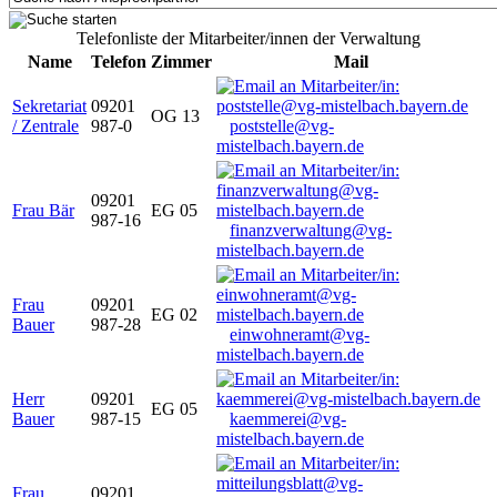
Telefonliste der Mitarbeiter/innen der Verwaltung
Name
Telefon
Zimmer
Mail
Sekretariat
09201
OG 13
/ Zentrale
987-0
poststelle@vg-
mistelbach.bayern.de
09201
Frau Bär
EG 05
987-16
finanzverwaltung@vg-
mistelbach.bayern.de
Frau
09201
EG 02
Bauer
987-28
einwohneramt@vg-
mistelbach.bayern.de
Herr
09201
EG 05
Bauer
987-15
kaemmerei@vg-
mistelbach.bayern.de
Frau
09201