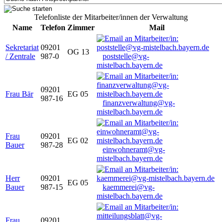
Telefonliste der Mitarbeiter/innen der Verwaltung
Name
Telefon
Zimmer
Mail
Sekretariat
09201
OG 13
/ Zentrale
987-0
poststelle@vg-
mistelbach.bayern.de
09201
Frau Bär
EG 05
987-16
finanzverwaltung@vg-
mistelbach.bayern.de
Frau
09201
EG 02
Bauer
987-28
einwohneramt@vg-
mistelbach.bayern.de
Herr
09201
EG 05
Bauer
987-15
kaemmerei@vg-
mistelbach.bayern.de
Frau
09201