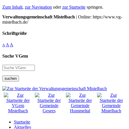
Zum Inhalt
,
zur Navigation
oder
zur Startseite
springen.
Verwaltungsgemeinschaft Mistelbach
| Online: https://www.vg-
mistelbach.de/
Schriftgröße
A
A
A
Suche VGem
suchen
Startseite
Aktuelles