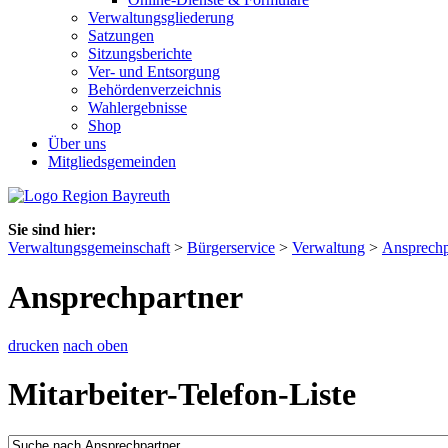
Verwaltungsgliederung
Satzungen
Sitzungsberichte
Ver- und Entsorgung
Behördenverzeichnis
Wahlergebnisse
Shop
Über uns
Mitgliedsgemeinden
Sie sind hier:
Verwaltungsgemeinschaft
>
Bürgerservice
>
Verwaltung
>
Ansprechp
Ansprechpartner
drucken
nach oben
Mitarbeiter-Telefon-Liste