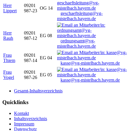
Herr
09201
OG 14
Lippert
987-23
geschaeftsleitung@vg-
mistelbach.bayern.de
Herr
09201
EG 08
Rauh
987-12
ordnungsamt@vg-
mistelbach.bayern.de
Frau
09201
EG 04
Thiem
987-14
kasse@vg-mistelbach.bayern.de
Frau
09201
EG 05
Vogel
987-26
kasse@vg-mistelbach.bayern.de
Gesamt-Inhaltsverzeichnis
Quicklinks
Kontakt
Inhaltsverzeichnis
Impressum
Datenschutz