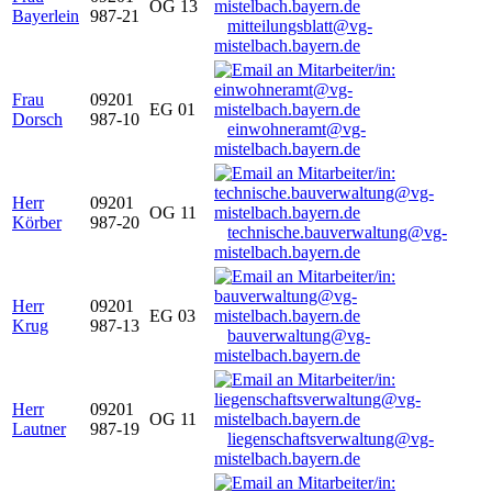
OG 13
Bayerlein
987-21
mitteilungsblatt@vg-
mistelbach.bayern.de
Frau
09201
EG 01
Dorsch
987-10
einwohneramt@vg-
mistelbach.bayern.de
Herr
09201
OG 11
Körber
987-20
technische.bauverwaltung@vg-
mistelbach.bayern.de
Herr
09201
EG 03
Krug
987-13
bauverwaltung@vg-
mistelbach.bayern.de
Herr
09201
OG 11
Lautner
987-19
liegenschaftsverwaltung@vg-
mistelbach.bayern.de