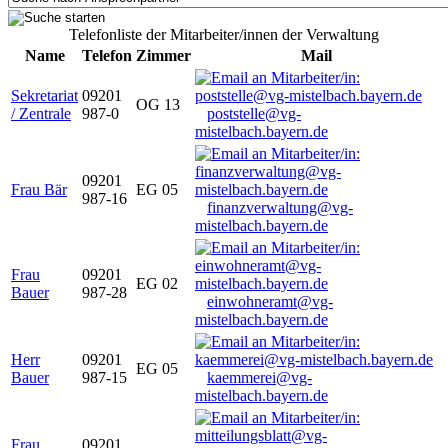
Telefonliste der Mitarbeiter/innen der Verwaltung
Name
Telefon
Zimmer
Mail
Sekretariat
09201
OG 13
/ Zentrale
987-0
poststelle@vg-
mistelbach.bayern.de
09201
Frau Bär
EG 05
987-16
finanzverwaltung@vg-
mistelbach.bayern.de
Frau
09201
EG 02
Bauer
987-28
einwohneramt@vg-
mistelbach.bayern.de
Herr
09201
EG 05
Bauer
987-15
kaemmerei@vg-
mistelbach.bayern.de
Frau
09201