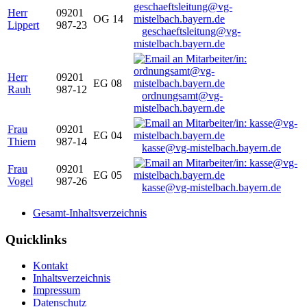
Herr
09201
OG 14
Lippert
987-23
geschaeftsleitung@vg-
mistelbach.bayern.de
Herr
09201
EG 08
Rauh
987-12
ordnungsamt@vg-
mistelbach.bayern.de
Frau
09201
EG 04
Thiem
987-14
kasse@vg-mistelbach.bayern.de
Frau
09201
EG 05
Vogel
987-26
kasse@vg-mistelbach.bayern.de
Gesamt-Inhaltsverzeichnis
Quicklinks
Kontakt
Inhaltsverzeichnis
Impressum
Datenschutz