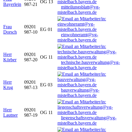
OG 13
Bayerlein
987-21
mitteilungsblatt@vg-
mistelbach.bayern.de
Frau
09201
EG 01
Dorsch
987-10
einwohneramt@vg-
mistelbach.bayern.de
Herr
09201
OG 11
Körber
987-20
technische.bauverwaltung@vg-
mistelbach.bayern.de
Herr
09201
EG 03
Krug
987-13
bauverwaltung@vg-
mistelbach.bayern.de
Herr
09201
OG 11
Lautner
987-19
liegenschaftsverwaltung@vg-
mistelbach.bayern.de