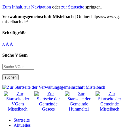
Zum Inhalt
,
zur Navigation
oder
zur Startseite
springen.
Verwaltungsgemeinschaft Mistelbach
| Online: https://www.vg-
mistelbach.de/
Schriftgröße
A
A
A
Suche VGem
suchen
Startseite
Aktuelles