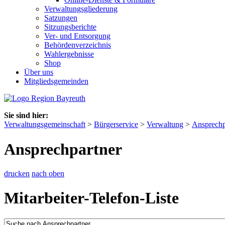
Verwaltungsgliederung
Satzungen
Sitzungsberichte
Ver- und Entsorgung
Behördenverzeichnis
Wahlergebnisse
Shop
Über uns
Mitgliedsgemeinden
Sie sind hier:
Verwaltungsgemeinschaft
>
Bürgerservice
>
Verwaltung
>
Ansprechp
Ansprechpartner
drucken
nach oben
Mitarbeiter-Telefon-Liste