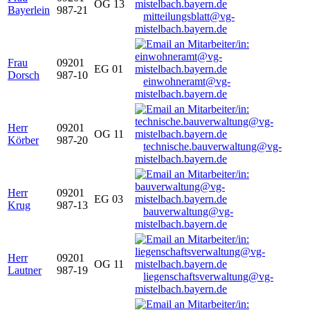
OG 13
Bayerlein
987-21
mitteilungsblatt@vg-
mistelbach.bayern.de
Frau
09201
EG 01
Dorsch
987-10
einwohneramt@vg-
mistelbach.bayern.de
Herr
09201
OG 11
Körber
987-20
technische.bauverwaltung@vg-
mistelbach.bayern.de
Herr
09201
EG 03
Krug
987-13
bauverwaltung@vg-
mistelbach.bayern.de
Herr
09201
OG 11
Lautner
987-19
liegenschaftsverwaltung@vg-
mistelbach.bayern.de