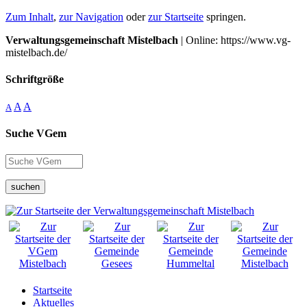
Zum Inhalt
,
zur Navigation
oder
zur Startseite
springen.
Verwaltungsgemeinschaft Mistelbach
| Online: https://www.vg-
mistelbach.de/
Schriftgröße
A
A
A
Suche VGem
suchen
Startseite
Aktuelles