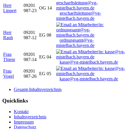
Herr
09201
OG 14
Lippert
987-23
geschaeftsleitung@vg-
mistelbach.bayern.de
Herr
09201
EG 08
Rauh
987-12
ordnungsamt@vg-
mistelbach.bayern.de
Frau
09201
EG 04
Thiem
987-14
kasse@vg-mistelbach.bayern.de
Frau
09201
EG 05
Vogel
987-26
kasse@vg-mistelbach.bayern.de
Gesamt-Inhaltsverzeichnis
Quicklinks
Kontakt
Inhaltsverzeichnis
Impressum
Datenschutz