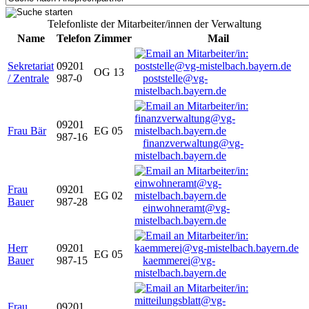
Telefonliste der Mitarbeiter/innen der Verwaltung
Name
Telefon
Zimmer
Mail
Sekretariat
09201
OG 13
/ Zentrale
987-0
poststelle@vg-
mistelbach.bayern.de
09201
Frau Bär
EG 05
987-16
finanzverwaltung@vg-
mistelbach.bayern.de
Frau
09201
EG 02
Bauer
987-28
einwohneramt@vg-
mistelbach.bayern.de
Herr
09201
EG 05
Bauer
987-15
kaemmerei@vg-
mistelbach.bayern.de
Frau
09201