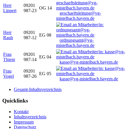
Herr
09201
OG 14
Lippert
987-23
geschaeftsleitung@vg-
mistelbach.bayern.de
Herr
09201
EG 08
Rauh
987-12
ordnungsamt@vg-
mistelbach.bayern.de
Frau
09201
EG 04
Thiem
987-14
kasse@vg-mistelbach.bayern.de
Frau
09201
EG 05
Vogel
987-26
kasse@vg-mistelbach.bayern.de
Gesamt-Inhaltsverzeichnis
Quicklinks
Kontakt
Inhaltsverzeichnis
Impressum
Datenschutz