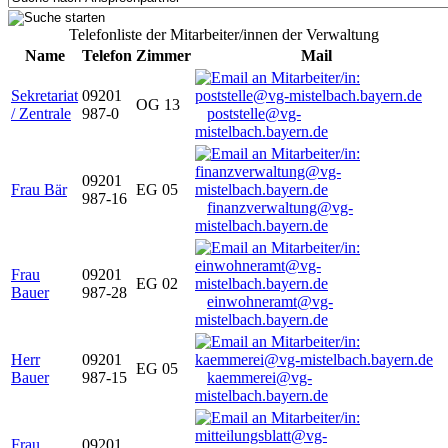
Telefonliste der Mitarbeiter/innen der Verwaltung
Name
Telefon
Zimmer
Mail
Sekretariat
09201
OG 13
/ Zentrale
987-0
poststelle@vg-
mistelbach.bayern.de
09201
Frau Bär
EG 05
987-16
finanzverwaltung@vg-
mistelbach.bayern.de
Frau
09201
EG 02
Bauer
987-28
einwohneramt@vg-
mistelbach.bayern.de
Herr
09201
EG 05
Bauer
987-15
kaemmerei@vg-
mistelbach.bayern.de
Frau
09201