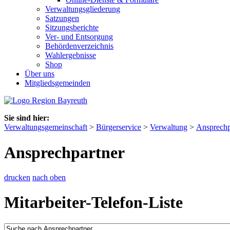
Verwaltungsgliederung
Satzungen
Sitzungsberichte
Ver- und Entsorgung
Behördenverzeichnis
Wahlergebnisse
Shop
Über uns
Mitgliedsgemeinden
Sie sind hier:
Verwaltungsgemeinschaft
>
Bürgerservice
>
Verwaltung
>
Ansprechp
Ansprechpartner
drucken
nach oben
Mitarbeiter-Telefon-Liste