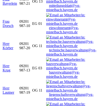
OG 13
Bayerlein
987-21
mitteilungsblatt@vg-
mistelbach.bayern.de
Frau
09201
EG 01
Dorsch
987-10
einwohneramt@vg-
mistelbach.bayern.de
Herr
09201
OG 11
Körber
987-20
technische.bauverwaltung@vg-
mistelbach.bayern.de
Herr
09201
EG 03
Krug
987-13
bauverwaltung@vg-
mistelbach.bayern.de
Herr
09201
OG 11
Lautner
987-19
liegenschaftsverwaltung@vg-
mistelbach.bayern.de