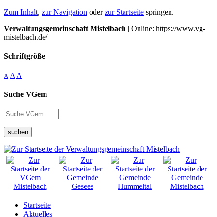
Zum Inhalt
,
zur Navigation
oder
zur Startseite
springen.
Verwaltungsgemeinschaft Mistelbach
| Online: https://www.vg-
mistelbach.de/
Schriftgröße
A
A
A
Suche VGem
suchen
Startseite
Aktuelles