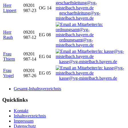
Herr
09201
OG 14
Lippert
987-23
geschaeftsleitung@vg-
mistelbach.bayern.de
Herr
09201
EG 08
Rauh
987-12
ordnungsamt@vg-
mistelbach.bayern.de
Frau
09201
EG 04
Thiem
987-14
kasse@vg-mistelbach.bayern.de
Frau
09201
EG 05
Vogel
987-26
kasse@vg-mistelbach.bayern.de
Gesamt-Inhaltsverzeichnis
Quicklinks
Kontakt
Inhaltsverzeichnis
Impressum
Datenschutz