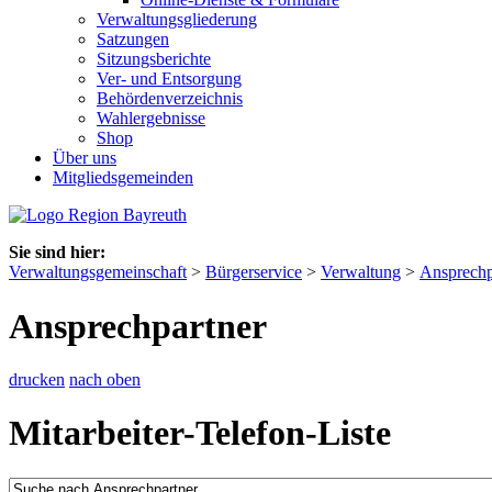
Verwaltungsgliederung
Satzungen
Sitzungsberichte
Ver- und Entsorgung
Behördenverzeichnis
Wahlergebnisse
Shop
Über uns
Mitgliedsgemeinden
Sie sind hier:
Verwaltungsgemeinschaft
>
Bürgerservice
>
Verwaltung
>
Ansprechp
Ansprechpartner
drucken
nach oben
Mitarbeiter-Telefon-Liste