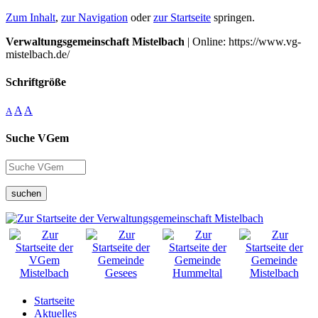
Zum Inhalt
,
zur Navigation
oder
zur Startseite
springen.
Verwaltungsgemeinschaft Mistelbach
| Online: https://www.vg-
mistelbach.de/
Schriftgröße
A
A
A
Suche VGem
suchen
Startseite
Aktuelles