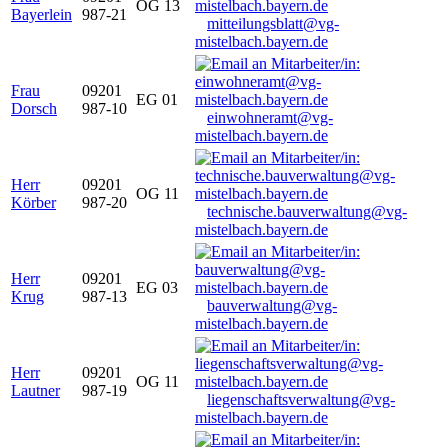
OG 13
Bayerlein
987-21
mitteilungsblatt@vg-
mistelbach.bayern.de
Frau
09201
EG 01
Dorsch
987-10
einwohneramt@vg-
mistelbach.bayern.de
Herr
09201
OG 11
Körber
987-20
technische.bauverwaltung@vg-
mistelbach.bayern.de
Herr
09201
EG 03
Krug
987-13
bauverwaltung@vg-
mistelbach.bayern.de
Herr
09201
OG 11
Lautner
987-19
liegenschaftsverwaltung@vg-
mistelbach.bayern.de