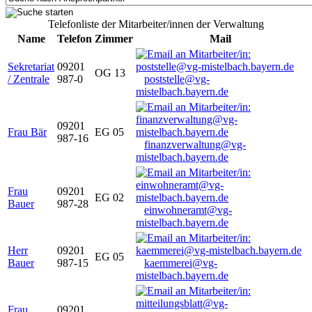
Telefonliste der Mitarbeiter/innen der Verwaltung
Name
Telefon
Zimmer
Mail
Sekretariat
09201
OG 13
/ Zentrale
987-0
poststelle@vg-
mistelbach.bayern.de
09201
Frau Bär
EG 05
987-16
finanzverwaltung@vg-
mistelbach.bayern.de
Frau
09201
EG 02
Bauer
987-28
einwohneramt@vg-
mistelbach.bayern.de
Herr
09201
EG 05
Bauer
987-15
kaemmerei@vg-
mistelbach.bayern.de
Frau
09201