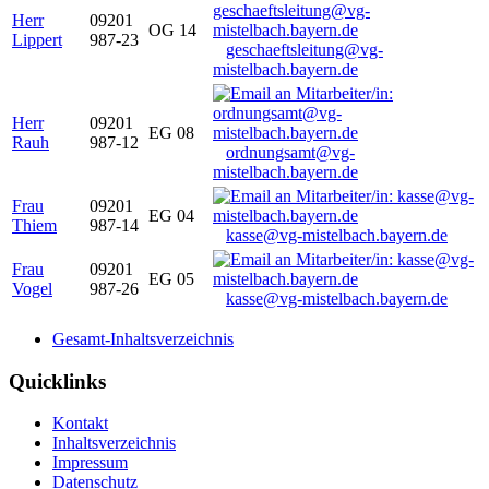
Herr
09201
OG 14
Lippert
987-23
geschaeftsleitung@vg-
mistelbach.bayern.de
Herr
09201
EG 08
Rauh
987-12
ordnungsamt@vg-
mistelbach.bayern.de
Frau
09201
EG 04
Thiem
987-14
kasse@vg-mistelbach.bayern.de
Frau
09201
EG 05
Vogel
987-26
kasse@vg-mistelbach.bayern.de
Gesamt-Inhaltsverzeichnis
Quicklinks
Kontakt
Inhaltsverzeichnis
Impressum
Datenschutz