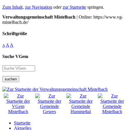
Zum Inhalt
,
zur Navigation
oder
zur Startseite
springen.
Verwaltungsgemeinschaft Mistelbach
| Online: https://www.vg-
mistelbach.de/
Schriftgröße
A
A
A
Suche VGem
suchen
Startseite
Aktuelles