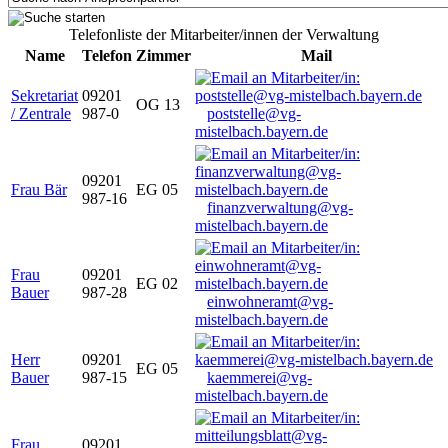
Telefonliste der Mitarbeiter/innen der Verwaltung
Name
Telefon
Zimmer
Mail
Sekretariat
09201
OG 13
/ Zentrale
987-0
poststelle@vg-
mistelbach.bayern.de
09201
Frau Bär
EG 05
987-16
finanzverwaltung@vg-
mistelbach.bayern.de
Frau
09201
EG 02
Bauer
987-28
einwohneramt@vg-
mistelbach.bayern.de
Herr
09201
EG 05
Bauer
987-15
kaemmerei@vg-
mistelbach.bayern.de
Frau
09201