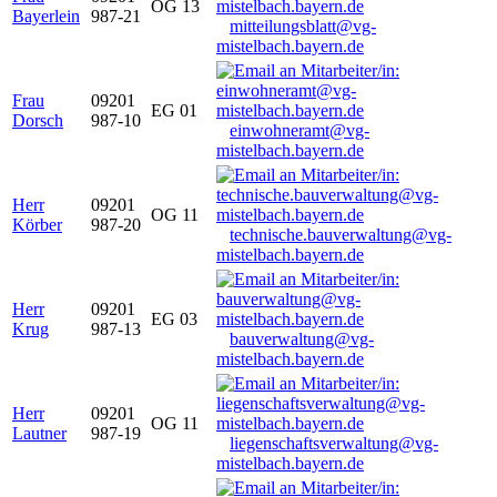
OG 13
Bayerlein
987-21
mitteilungsblatt@vg-
mistelbach.bayern.de
Frau
09201
EG 01
Dorsch
987-10
einwohneramt@vg-
mistelbach.bayern.de
Herr
09201
OG 11
Körber
987-20
technische.bauverwaltung@vg-
mistelbach.bayern.de
Herr
09201
EG 03
Krug
987-13
bauverwaltung@vg-
mistelbach.bayern.de
Herr
09201
OG 11
Lautner
987-19
liegenschaftsverwaltung@vg-
mistelbach.bayern.de