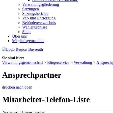
Verwaltungsgliederung
Satzungen
Sitzungsberichte
Ver- und Entsorgung
Behördenverzeichnis
Wahlergebnisse
Shop
Über uns
Mitgliedsgemeinden
Sie sind hier:
Verwaltungsgemeinschaft
>
Bürgerservice
>
Verwaltung
>
Ansprechp
Ansprechpartner
drucken
nach oben
Mitarbeiter-Telefon-Liste